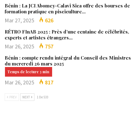
Bénin : La JCI Abomey-Calavi Sica offre des bourses de
formation pratique en pisciculture…
Mar 27, 2025
626
RÉTRO FInAB 2025 : Près d’une centaine de célébrités,
experts et artistes étrangers…
Mar 26, 2025
757
Bénin : compte rendu intégral du Conseil des Ministres
du mercredi 26 mars 2025
Mar 26, 2025
817
PREV
NEXT
1 De 533