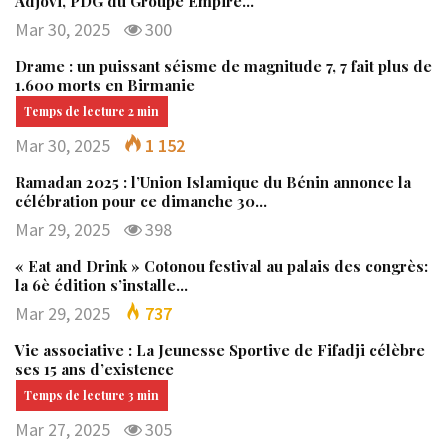
Adjovi, PDG du Groupe Empire…
Mar 30, 2025
300
Drame : un puissant séisme de magnitude 7, 7 fait plus de
1.600 morts en Birmanie
Mar 30, 2025
1 152
Ramadan 2025 : l’Union Islamique du Bénin annonce la
célébration pour ce dimanche 30…
Mar 29, 2025
398
« Eat and Drink » Cotonou festival au palais des congrès:
la 6è édition s’installe…
Mar 29, 2025
737
Vie associative : La Jeunesse Sportive de Fifadji célèbre
ses 15 ans d’existence
Mar 27, 2025
305