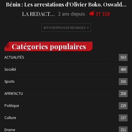
Bénin : Les arrestations d’Olivier Boko, Oswald…
LA REDACTION
2 ans depuis
37 318
AFFICHER PLUS DE MESSAGES
Catégories populaires
ACTUALITÉS
563
Société
468
Sports
316
AFRIK'ACTU
258
Politique
229
Culture
227
Drame
211