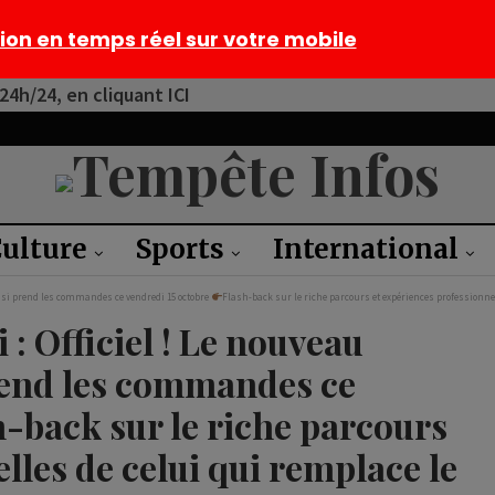
tion en temps réel sur votre mobile
4h/24, en cliquant ICI
ulture
Sports
International
lessi prend les commandes ce vendredi 15 octobre
Flash-back sur le riche parcours et expériences professionn
: Officiel ! Le nouveau
prend les commandes ce
h-back sur le riche parcours
lles de celui qui remplace le