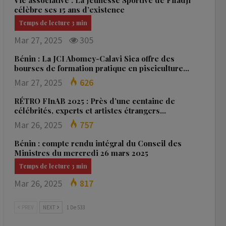
Vie associative : La Jeunesse Sportive de Fifadji
célèbre ses 15 ans d’existence
Mar 27, 2025
305
Bénin : La JCI Abomey-Calavi Sica offre des
bourses de formation pratique en pisciculture…
Mar 27, 2025
626
RÉTRO FInAB 2025 : Près d’une centaine de
célébrités, experts et artistes étrangers…
Mar 26, 2025
757
Bénin : compte rendu intégral du Conseil des
Ministres du mercredi 26 mars 2025
Mar 26, 2025
817
PREV
NEXT
1 De 533