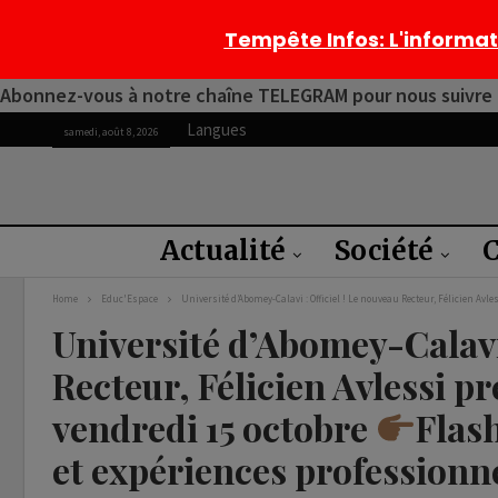
Tempête Infos
: L'informa
Abonnez-vous à notre chaîne TELEGRAM pour nous suivre 2
Langues
samedi, août 8, 2026
Actualité
Société
C
Home
Educ'Espace
Université d’Abomey-Calavi : Officiel ! Le nouveau Recteur, Félicien Av
Université d’Abomey-Calavi 
Recteur, Félicien Avlessi 
vendredi 15 octobre
Flas
et expériences professionne