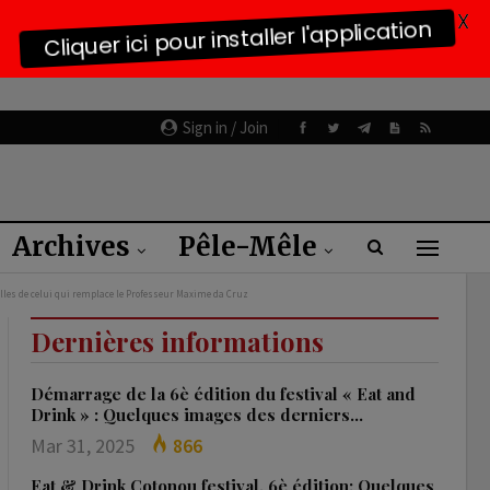
X
Cliquer ici pour installer l'application
Sign in / Join
Archives
Pêle-Mêle
elles de celui qui remplace le Professeur Maxime da Cruz
Dernières informations
Démarrage de la 6è édition du festival « Eat and
Drink » : Quelques images des derniers…
Mar 31, 2025
866
Eat & Drink Cotonou festival, 6è édition: Quelques