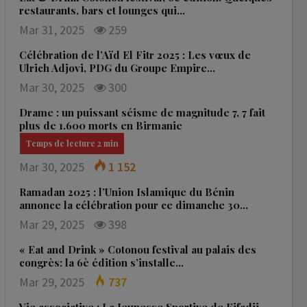
restaurants, bars et lounges qui…
Mar 31, 2025
259
Célébration de l’Aïd El Fitr 2025 : Les vœux de
Ulrich Adjovi, PDG du Groupe Empire…
Mar 30, 2025
300
Drame : un puissant séisme de magnitude 7, 7 fait
plus de 1.600 morts en Birmanie
Mar 30, 2025
1 152
Ramadan 2025 : l’Union Islamique du Bénin
annonce la célébration pour ce dimanche 30…
Mar 29, 2025
398
« Eat and Drink » Cotonou festival au palais des
congrès: la 6è édition s’installe…
Mar 29, 2025
737