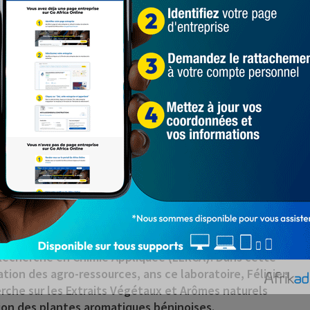
(département du Zou) où il a obtenu son Certificat
 d’Etudes du Premier Cycle (BEPC) et son Baccalauréat
’enseignement patriotique et militaire de 1982 à 1983
ù il a obtenu en 1995 le Master of Science in Chemistry
gogique d’Etat de Saint-Pétersbourg. A son retour au
95 en tant que Professeur-Assistant où il a donné des
de l’eau et chimie des substances naturelles.
de Recherche en Chimie Appliquée (LERCA). Dans cette
sation des agro-ressources, ans ce laboratoire, Félicien
herche sur les Extraits Végétaux et Arômes naturels
tion des plantes aromatiques béninoises.