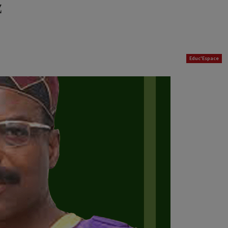
z
Educ'Espace