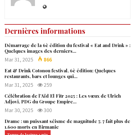
Dernières informations
Démarrage de la 6è édition du festival « Eat and Drink » :
Quelques images des derniers…
Mar 31, 2025
866
Eat & Drink Cotonou festival, 6è édition: Quelques
restaurants, bars et lounges qui…
Mar 31, 2025
259
Célébration de l’Aïd El Fitr 2025 : Les vœux de Ulrich
Adjovi, PDG du Groupe Empire…
Mar 30, 2025
300
Drame : un puissant séisme de magnitude 7, 7 fait plus de
1.600 morts en Birmanie