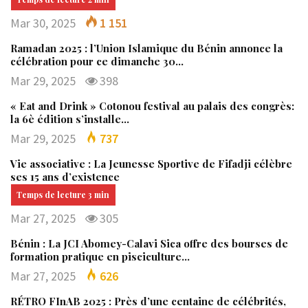
Mar 30, 2025
1 151
Ramadan 2025 : l’Union Islamique du Bénin annonce la
célébration pour ce dimanche 30…
Mar 29, 2025
398
« Eat and Drink » Cotonou festival au palais des congrès:
la 6è édition s’installe…
Mar 29, 2025
737
Vie associative : La Jeunesse Sportive de Fifadji célèbre
ses 15 ans d’existence
Mar 27, 2025
305
Bénin : La JCI Abomey-Calavi Sica offre des bourses de
formation pratique en pisciculture…
Mar 27, 2025
626
RÉTRO FInAB 2025 : Près d’une centaine de célébrités,