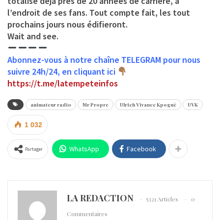
totalise déjà près de 20 années de carrière, à
l’endroit de ses fans. Tout compte fait, les tout
prochains jours nous édifieront.
Wait and see.
Abonnez-vous à notre chaîne TELEGRAM pour nous
suivre 24h/24, en cliquant ici
https://t.me/latempeteinfos
animateur radio
Mr Propre
Ulrich Vivance Kpoguè
UVK
1 032
WhatsApp
Facebook
Partager
LA REDACTION
5321 Articles
0
Commentaires