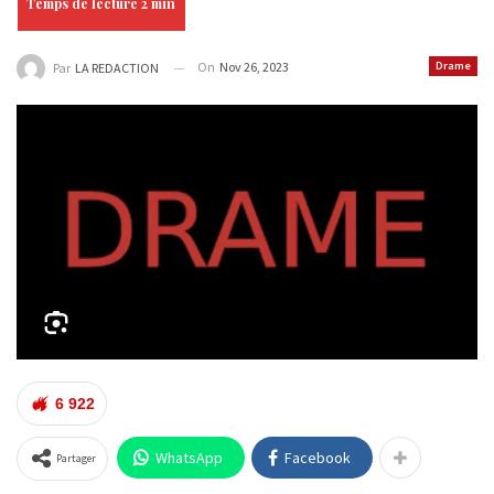
On
Nov 26, 2023
Drame
Par
LA REDACTION
6 922
WhatsApp
Facebook
Partager