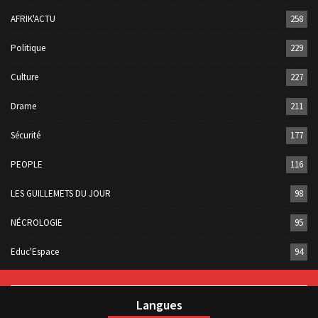
AFRIK'ACTU
258
Politique
229
Culture
227
Drame
211
Sécurité
177
PEOPLE
116
LES GUILLEMETS DU JOUR
98
NÉCROLOGIE
95
Educ'Espace
94
Langues