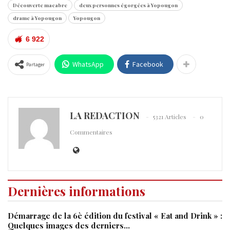
Découverte macabre
deux personnes égorgées à Yopougon
drame à Yopougon
Yopougon
6 922
WhatsApp
Facebook
Partager
LA REDACTION
5321 Articles
0
Commentaires
Dernières informations
Démarrage de la 6è édition du festival « Eat and Drink » :
Quelques images des derniers…