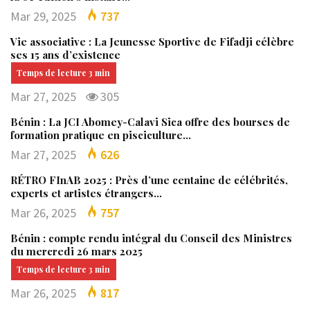
Mar 29, 2025
737
Vie associative : La Jeunesse Sportive de Fifadji célèbre
ses 15 ans d’existence
Mar 27, 2025
305
Bénin : La JCI Abomey-Calavi Sica offre des bourses de
formation pratique en pisciculture…
Mar 27, 2025
626
RÉTRO FInAB 2025 : Près d’une centaine de célébrités,
experts et artistes étrangers…
Mar 26, 2025
757
Bénin : compte rendu intégral du Conseil des Ministres
du mercredi 26 mars 2025
Mar 26, 2025
817