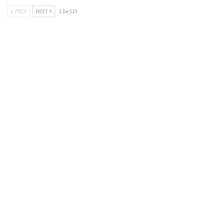
PREV
NEXT
1 De 533