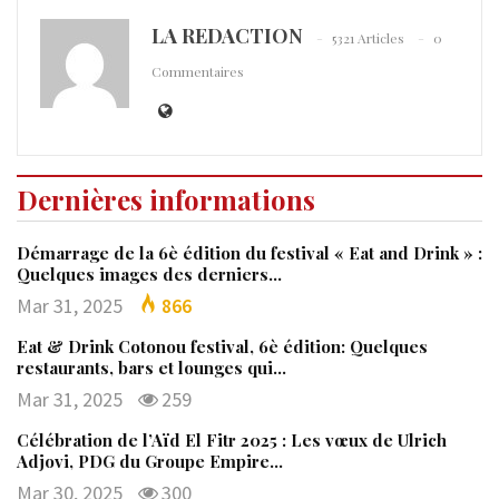
LA REDACTION
5321 Articles
0
Commentaires
Dernières informations
Démarrage de la 6è édition du festival « Eat and Drink » :
Quelques images des derniers…
Mar 31, 2025
866
Eat & Drink Cotonou festival, 6è édition: Quelques
restaurants, bars et lounges qui…
Mar 31, 2025
259
Célébration de l’Aïd El Fitr 2025 : Les vœux de Ulrich
Adjovi, PDG du Groupe Empire…
Mar 30, 2025
300