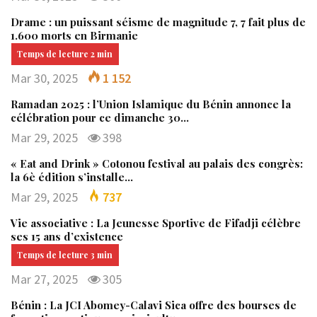
Drame : un puissant séisme de magnitude 7, 7 fait plus de
1.600 morts en Birmanie
Mar 30, 2025
1 152
Ramadan 2025 : l’Union Islamique du Bénin annonce la
célébration pour ce dimanche 30…
Mar 29, 2025
398
« Eat and Drink » Cotonou festival au palais des congrès:
la 6è édition s’installe…
Mar 29, 2025
737
Vie associative : La Jeunesse Sportive de Fifadji célèbre
ses 15 ans d’existence
Mar 27, 2025
305
Bénin : La JCI Abomey-Calavi Sica offre des bourses de