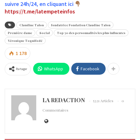
suivre 24h/24, en cliquant ici
https://t.me/latempeteinfos
Claudine Talon
fondatrice Fondation Claudine Talon
Première dame
Social
Top 50 des personnalités les plus influentes
Véronique Tognifodé
1 178
WhatsApp
Facebook
Partager
LA REDACTION
5321 Articles
0
Commentaires