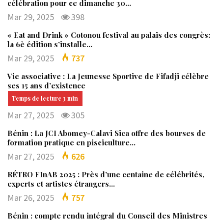
célébration pour ce dimanche 30…
Mar 29, 2025
398
« Eat and Drink » Cotonou festival au palais des congrès:
la 6è édition s’installe…
Mar 29, 2025
737
Vie associative : La Jeunesse Sportive de Fifadji célèbre
ses 15 ans d’existence
Mar 27, 2025
305
Bénin : La JCI Abomey-Calavi Sica offre des bourses de
formation pratique en pisciculture…
Mar 27, 2025
626
RÉTRO FInAB 2025 : Près d’une centaine de célébrités,
experts et artistes étrangers…
Mar 26, 2025
757
Bénin : compte rendu intégral du Conseil des Ministres