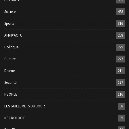
Société
468
Sports
316
AFRIK'ACTU
258
Politique
229
Culture
227
Drame
211
Sécurité
177
PEOPLE
116
LES GUILLEMETS DU JOUR
98
NÉCROLOGIE
95