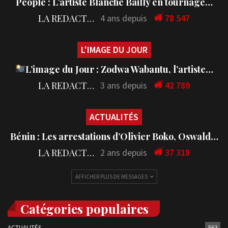
People : L’artiste Blanche Bailly en tournage…
LA REDACTION
4 ans depuis
78 547
L'IMAGE DU JOUR
L’image du Jour : Zodwa Wabantu, l’artiste…
LA REDACTION
3 ans depuis
42 789
ACTUALITÉS
Bénin : Les arrestations d’Olivier Boko, Oswald…
LA REDACTION
2 ans depuis
37 318
AFFICHER PLUS DE MESSAGES
Catégories populaires
ACTUALITÉS
563