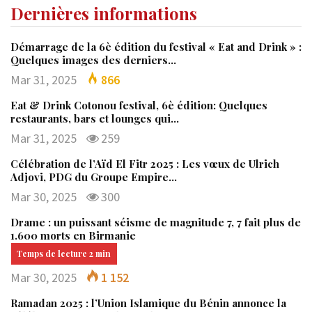
Dernières informations
Démarrage de la 6è édition du festival « Eat and Drink » :
Quelques images des derniers…
Mar 31, 2025
866
Eat & Drink Cotonou festival, 6è édition: Quelques
restaurants, bars et lounges qui…
Mar 31, 2025
259
Célébration de l’Aïd El Fitr 2025 : Les vœux de Ulrich
Adjovi, PDG du Groupe Empire…
Mar 30, 2025
300
Drame : un puissant séisme de magnitude 7, 7 fait plus de
1.600 morts en Birmanie
Mar 30, 2025
1 152
Ramadan 2025 : l’Union Islamique du Bénin annonce la