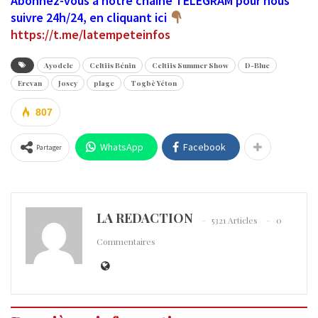
Abonnez-vous à notre chaîne TELEGRAM pour nous
suivre 24h/24, en cliquant ici
https://t.me/latempeteinfos
Ayodele
Celtiis Bénin
Celtiis Summer Show
D-Blue
Erevan
Josey
plage
Togbè Yéton
807
WhatsApp
Facebook
Partager
LA REDACTION
5321 Articles
0
Commentaires