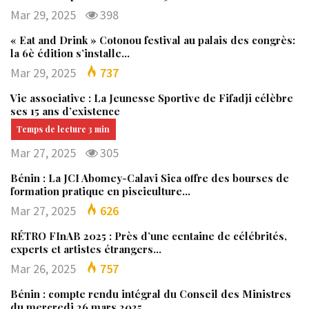
Mar 29, 2025
398
« Eat and Drink » Cotonou festival au palais des congrès:
la 6è édition s’installe…
Mar 29, 2025
737
Vie associative : La Jeunesse Sportive de Fifadji célèbre
ses 15 ans d’existence
Mar 27, 2025
305
Bénin : La JCI Abomey-Calavi Sica offre des bourses de
formation pratique en pisciculture…
Mar 27, 2025
626
RÉTRO FInAB 2025 : Près d’une centaine de célébrités,
experts et artistes étrangers…
Mar 26, 2025
757
Bénin : compte rendu intégral du Conseil des Ministres
du mercredi 26 mars 2025