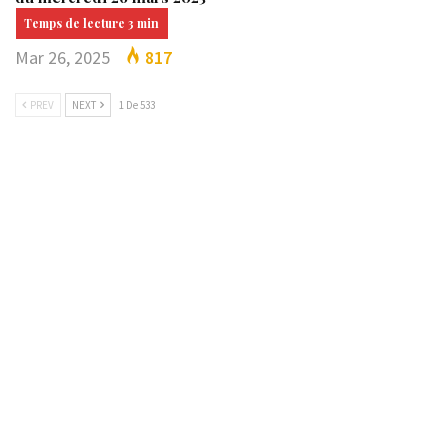
Mar 26, 2025
817
PREV
NEXT
1 De 533