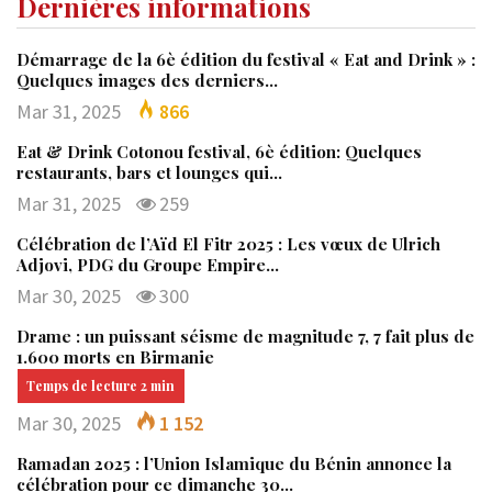
Dernières informations
Démarrage de la 6è édition du festival « Eat and Drink » :
Quelques images des derniers…
Mar 31, 2025
866
Eat & Drink Cotonou festival, 6è édition: Quelques
restaurants, bars et lounges qui…
Mar 31, 2025
259
Célébration de l’Aïd El Fitr 2025 : Les vœux de Ulrich
Adjovi, PDG du Groupe Empire…
Mar 30, 2025
300
Drame : un puissant séisme de magnitude 7, 7 fait plus de
1.600 morts en Birmanie
Mar 30, 2025
1 152
Ramadan 2025 : l’Union Islamique du Bénin annonce la
célébration pour ce dimanche 30…