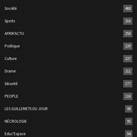
Société
468
Sports
316
AFRIK'ACTU
258
Politique
229
Culture
227
Drame
211
Sécurité
177
PEOPLE
116
LES GUILLEMETS DU JOUR
98
NÉCROLOGIE
95
Educ'Espace
94