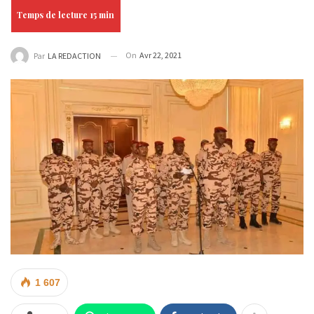
On
Avr 22, 2021
Par
LA REDACTION
1 607