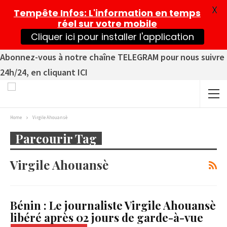
X
Tempête Infos
: L'information en temps
réel sur votre mobile
Cliquer ici pour installer l'application
Abonnez-vous à notre chaîne TELEGRAM pour nous suivre
24h/24, en cliquant ICI
Home
Virgile Ahouansè
Parcourir Tag
Virgile Ahouansè
Bénin : Le journaliste Virgile Ahouansè
libéré après 02 jours de garde-à-vue