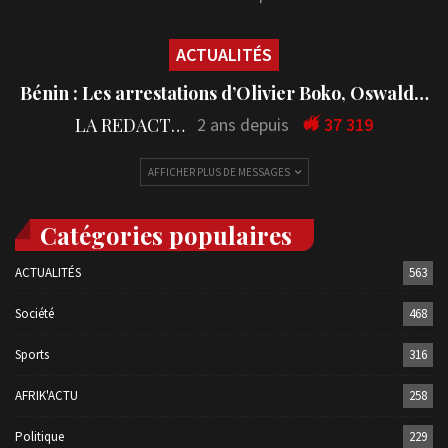
ACTUALITÉS
Bénin : Les arrestations d’Olivier Boko, Oswald…
LA REDACTION
2 ans depuis
37 319
AFFICHER PLUS DE MESSAGES
Catégories populaires
ACTUALITÉS
563
Société
468
Sports
316
AFRIK'ACTU
258
Politique
229