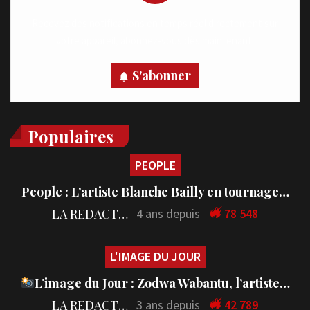
Recevez des notifications en temps réel directement sur
votre appareil, abonnez-vous dès maintenant.
S'abonner
Populaires
PEOPLE
People : L’artiste Blanche Bailly en tournage…
LA REDACTION
4 ans depuis
78 548
L'IMAGE DU JOUR
L’image du Jour : Zodwa Wabantu, l’artiste…
LA REDACTION
3 ans depuis
42 789