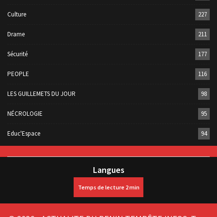
Culture
227
Drame
211
Sécurité
177
PEOPLE
116
LES GUILLEMETS DU JOUR
98
NÉCROLOGIE
95
Educ'Espace
94
Langues