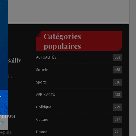
Catégories
populaires
ACTUALITÉS
563
he Bailly
Société
468
depuis
Sports
316
AFRIK'ACTU
258
R
Politique
229
 Zodwa
Culture
227
te…
depuis
Drame
211