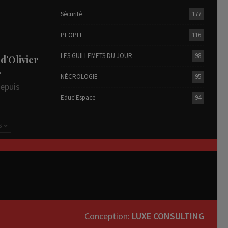
Sécurité
177
PEOPLE
116
LES GUILLEMETS DU JOUR
98
 d’Olivier
…
NÉCROLOGIE
95
depuis
Educ'Espace
94
S
Conception:
LUXE CONSULTING