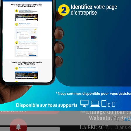
Populaires
PEOPLE
ez nos réseaux
People : L’artiste Blanc
aux
en tournage…
LA REDACTION
4 ans 
78 547
onner aux
L'IMAGE DU JOU
fications
L’image du Jour :
Wabantu, l’artis
LA REDACTION
3 ans 