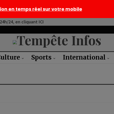
tion en temps réel sur votre mobile
4h/24, en cliquant ICI
ulture
Sports
International