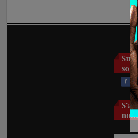
Suiv
soci
S’ab
noti