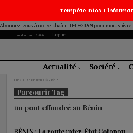
Tempête Infos
: L'informa
Abonnez-vous à notre chaîne TELEGRAM pour nous suivre 2
Langues
vendredi, août 7, 2026
Actualité
Société
C
Home
un pont effondré au Bénin
Parcourir Tag
un pont effondré au Bénin
BÉNIN : La route inter-État Cotonou-