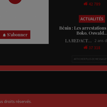
42 789
 des notifications en temps
rectement sur votre appareil,
ACTUALITÉS
nez-vous dès maintenant.
Bénin : Les arrestations
Boko, Oswald
S'abonner
LA REDACTION
2 ans 
37 318
AFFICHER PLUS DE MESSAGE
droits réservés.