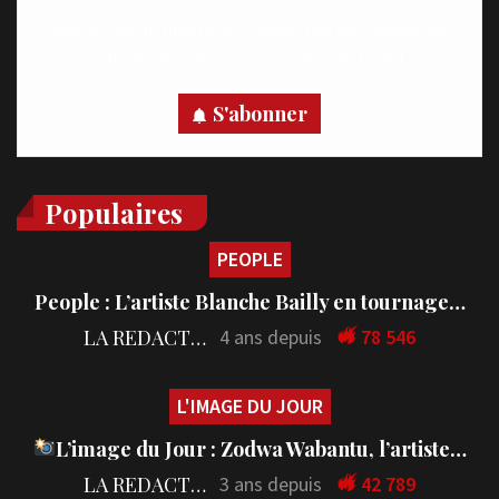
Recevez des notifications en temps réel directement sur
votre appareil, abonnez-vous dès maintenant.
S'abonner
Populaires
PEOPLE
People : L’artiste Blanche Bailly en tournage…
LA REDACTION
4 ans depuis
78 546
L'IMAGE DU JOUR
L’image du Jour : Zodwa Wabantu, l’artiste…
LA REDACTION
3 ans depuis
42 789