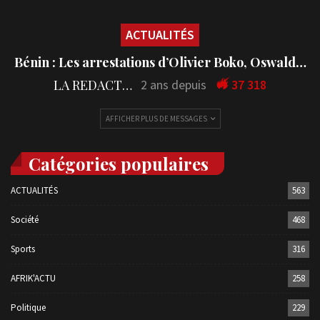
ACTUALITÉS
Bénin : Les arrestations d’Olivier Boko, Oswald…
LA REDACTION
2 ans depuis
37 318
AFFICHER PLUS DE MESSAGES
Catégories populaires
ACTUALITÉS
563
Société
468
Sports
316
AFRIK'ACTU
258
Politique
229