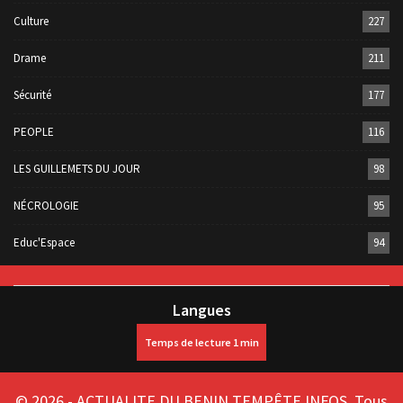
Culture
227
Drame
211
Sécurité
177
PEOPLE
116
LES GUILLEMETS DU JOUR
98
NÉCROLOGIE
95
Educ'Espace
94
Langues
© 2026 - ACTUALITE DU BENIN TEMPÊTE INFOS. Tous