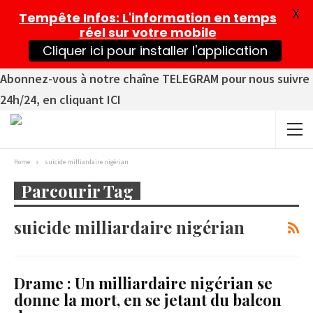
X
Tempête Infos
: L'information en temps
réel sur votre mobile
Cliquer ici pour installer l'application
Abonnez-vous à notre chaîne TELEGRAM pour nous suivre
24h/24, en cliquant ICI
Home
suicide milliardaire nigérian
Parcourir Tag
suicide milliardaire nigérian
Drame : Un milliardaire nigérian se
donne la mort, en se jetant du balcon