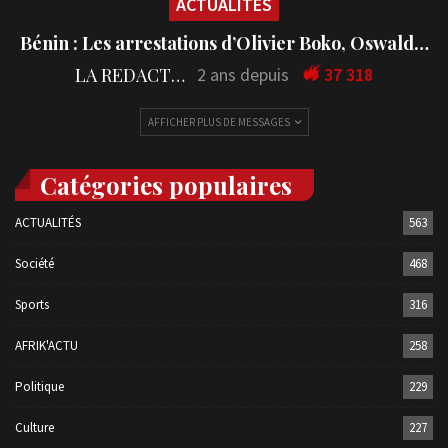
ACTUALITÉS
Bénin : Les arrestations d’Olivier Boko, Oswald…
LA REDACTION
2 ans depuis
37 318
AFFICHER PLUS DE MESSAGES
Catégories populaires
ACTUALITÉS
563
Société
468
Sports
316
AFRIK'ACTU
258
Politique
229
Culture
227