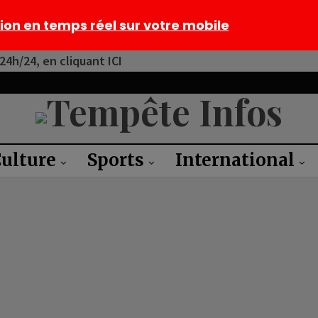
tion en temps réel sur votre mobile
4h/24, en cliquant ICI
ulture
Sports
International