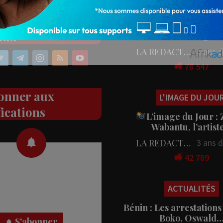
PEOPLE
ez nos réseaux
People : L’artiste Blanc
aux
en tournage…
LA REDACTION
4 ans 
78 547
onner aux
L'IMAGE DU JOU
fications
L’image du Jour :
Wabantu, l’artis
LA REDACTION
3 ans 
42 789
 des notifications en temps
rectement sur votre appareil,
ACTUALITÉS
nez-vous dès maintenant.
Bénin : Les arrestations
Boko, Oswald
S'abonner