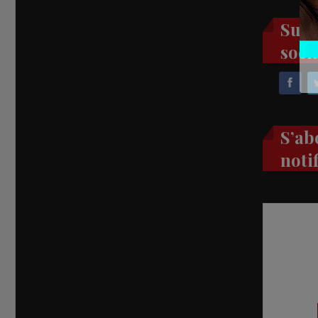
Suiv
soci
S’ab
noti
Recevez
réel di
abon