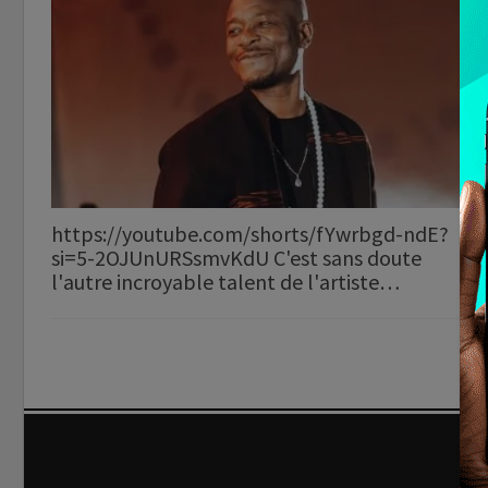
https://youtube.com/shorts/fYwrbgd-ndE?
si=5-2OJUnURSsmvKdU C'est sans doute
l'autre incroyable talent de l'artiste…