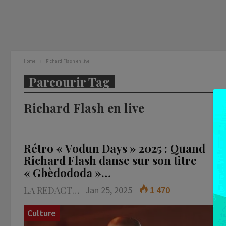
Home
Richard Flash en live
Parcourir Tag
Richard Flash en live
Rétro « Vodun Days » 2025 : Quand
Richard Flash danse sur son titre
« Gbèdododa »…
LA REDACTION
Jan 25, 2025
1 470
Culture