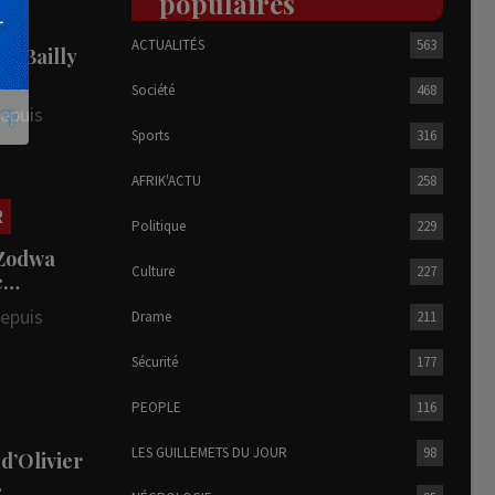
populaires
ACTUALITÉS
563
he Bailly
Société
468
depuis
Sports
316
AFRIK'ACTU
258
R
Politique
229
 Zodwa
Culture
227
te…
depuis
Drame
211
Sécurité
177
PEOPLE
116
LES GUILLEMETS DU JOUR
98
 d’Olivier
…