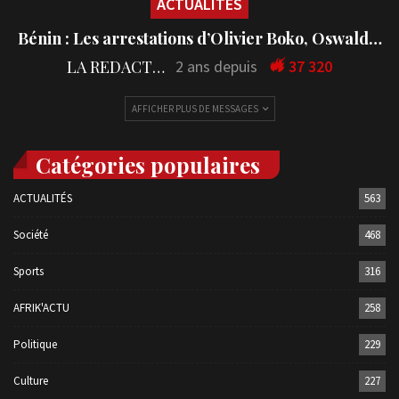
ACTUALITÉS
Bénin : Les arrestations d’Olivier Boko, Oswald…
LA REDACTION
2 ans depuis
37 320
AFFICHER PLUS DE MESSAGES
Catégories populaires
ACTUALITÉS
563
Société
468
Sports
316
AFRIK'ACTU
258
Politique
229
Culture
227