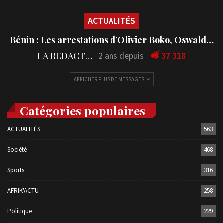
ACTUALITÉS
Bénin : Les arrestations d’Olivier Boko, Oswald…
LA REDACTION
2 ans depuis
37 318
AFFICHER PLUS DE MESSAGES
Catégories populaires
ACTUALITÉS
563
Société
468
Sports
316
AFRIK'ACTU
258
Politique
229