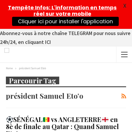
X
Tempête Infos
: L'information en temps
réel sur votre mobile
Cliquer ici pour installer l'application
Abonnez-vous à notre chaîne TELEGRAM pour nous suivre
24h/24, en cliquant ICI
Home
président Samuel Eto’o
Parcourir Tag
président Samuel Eto’o
SÉNÉGAL
vs ANGLETERRE
en
8è de finale au Qatar : Quand Samuel