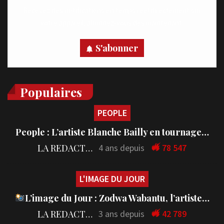
Recevez des notifications en temps réel directement sur
votre appareil, abonnez-vous dès maintenant.
S'abonner
Populaires
PEOPLE
People : L’artiste Blanche Bailly en tournage…
LA REDACTION
4 ans depuis
78 547
L'IMAGE DU JOUR
L’image du Jour : Zodwa Wabantu, l’artiste…
LA REDACTION
3 ans depuis
42 789