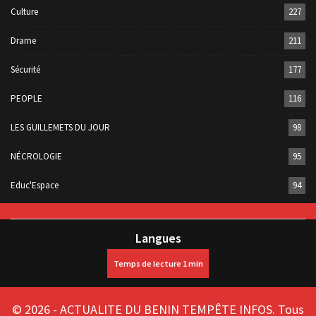
Culture
227
Drame
211
Sécurité
177
PEOPLE
116
LES GUILLEMETS DU JOUR
98
NÉCROLOGIE
95
Educ'Espace
94
Langues
© 2026 - ACTUALITE DU BENIN TEMPÊTE INFOS. Tous