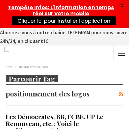
X
Tempête Infos
: L'information en temps
réel sur votre mobile
Cliquer ici pour installer l'application
Abonnez-vous à notre chaîne TELEGRAM pour nous suivre
24h/24, en cliquant ICI
Home
positionnement des logos
Parcourir Tag
positionnement des logos
Les Démocrates, BR, FCBE, UP Le
Renouveau, etc. : Voici le