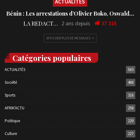
ACTUALITÉS
Bénin : Les arrestations d’Olivier Boko, Oswald…
LA REDACTION
2 ans depuis
37 318
AFFICHER PLUS DE MESSAGES
Catégories populaires
ACTUALITÉS
563
Société
468
Sports
316
AFRIK'ACTU
258
Politique
229
Culture
227