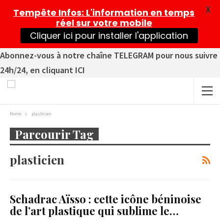
X
Tempête Infos
: L'information en temps
réel sur votre mobile
Cliquer ici pour installer l'application
Abonnez-vous à notre chaîne TELEGRAM pour nous suivre
24h/24, en cliquant ICI
Home
plasticien
Parcourir Tag
plasticien
Schadrac Aïsso : cette icône béninoise
de l’art plastique qui sublime le…