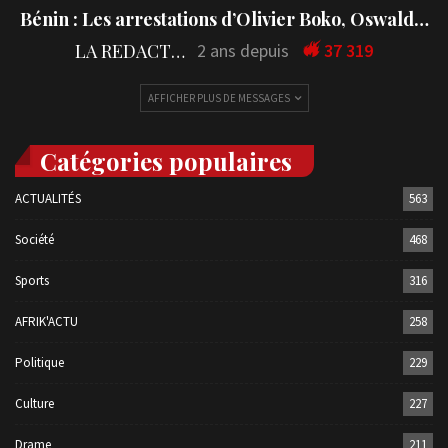
Bénin : Les arrestations d’Olivier Boko, Oswald…
LA REDACTION
2 ans depuis
37 319
AFFICHER PLUS DE MESSAGES
Catégories populaires
ACTUALITÉS
563
Société
468
Sports
316
AFRIK'ACTU
258
Politique
229
Culture
227
Drame
211