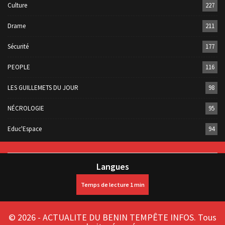
Culture
227
Drame
211
Sécurité
177
PEOPLE
116
LES GUILLEMETS DU JOUR
98
NÉCROLOGIE
95
Educ'Espace
94
Langues
© 2026 - ACTUALITE DU BENIN TEMPÊTE INFOS. Tous