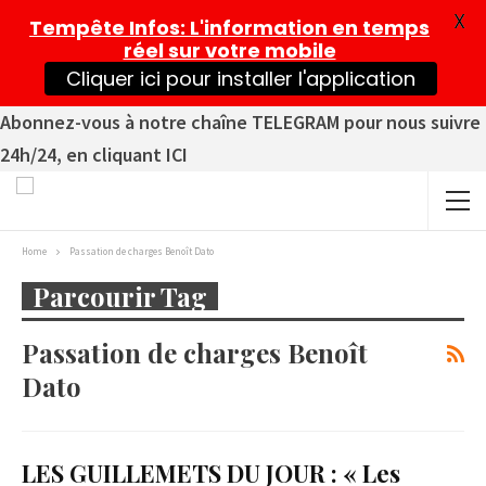
X
Tempête Infos
: L'information en temps
réel sur votre mobile
Cliquer ici pour installer l'application
Abonnez-vous à notre chaîne TELEGRAM pour nous suivre
24h/24, en cliquant ICI
Home
Passation de charges Benoît Dato
Parcourir Tag
Passation de charges Benoît
Dato
LES GUILLEMETS DU JOUR : « Les