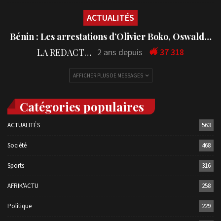
ACTUALITÉS
Bénin : Les arrestations d’Olivier Boko, Oswald…
LA REDACTION
2 ans depuis
37 318
AFFICHER PLUS DE MESSAGES
Catégories populaires
ACTUALITÉS
563
Société
468
Sports
316
AFRIK'ACTU
258
Politique
229