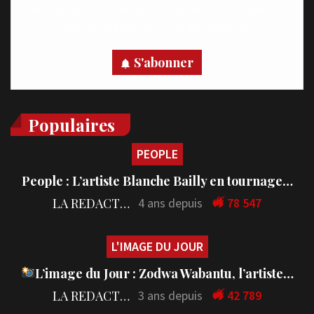
Recevez des notifications en temps réel directement sur
votre appareil, abonnez-vous dès maintenant.
S'abonner
Populaires
PEOPLE
People : L’artiste Blanche Bailly en tournage…
LA REDACTION
4 ans depuis
78 547
L'IMAGE DU JOUR
L’image du Jour : Zodwa Wabantu, l’artiste…
LA REDACTION
3 ans depuis
42 789