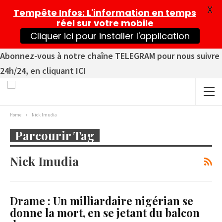
X
Tempête Infos
: L'information en temps
réel sur votre mobile
Cliquer ici pour installer l'application
Abonnez-vous à notre chaîne TELEGRAM pour nous suivre
24h/24, en cliquant ICI
Home
Nick Imudia
Parcourir Tag
Nick Imudia
Drame : Un milliardaire nigérian se
donne la mort, en se jetant du balcon