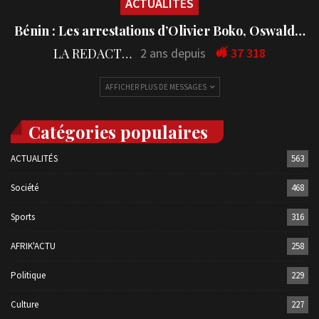
ACTUALITÉS
Bénin : Les arrestations d’Olivier Boko, Oswald…
LA REDACTION
2 ans depuis
37 318
AFFICHER PLUS DE MESSAGES
Catégories populaires
ACTUALITÉS
563
Société
468
Sports
316
AFRIK'ACTU
258
Politique
229
Culture
227