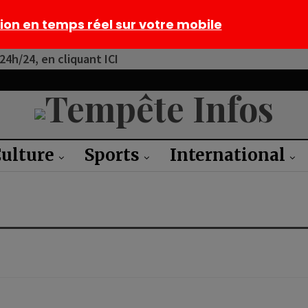
tion en temps réel sur votre mobile
4h/24, en cliquant ICI
ulture
Sports
International