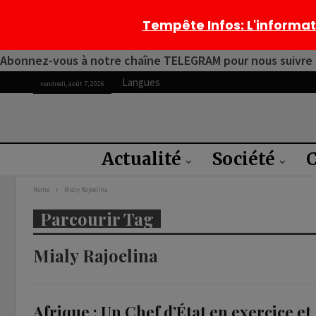
Tempête Infos
: L'informa
Abonnez-vous à notre chaîne TELEGRAM pour nous suivre 2
Langues
vendredi, août 7, 2026
Actualité
Société
C
Home
Mialy Rajoelina
Parcourir Tag
Mialy Rajoelina
Afrique : Un Chef d’État en exercice et