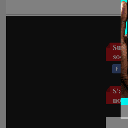
Suiv
soci
S’ab
noti