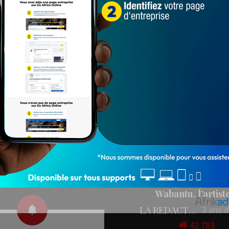
Populaires
PEOPLE
ez nos réseaux
People : L’artiste Blanc
aux
en tournage…
LA REDACTION
4 ans 
78 547
onner aux
L'IMAGE DU JOU
fications
L’image du Jour :
Wabantu, l’artis
LA REDACTION
3 ans 
42 789