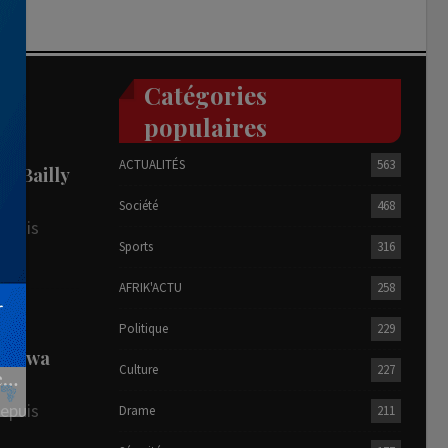
Catégories
populaires
ACTUALITÉS
563
he Bailly
Société
468
depuis
Sports
316
AFRIK'ACTU
258
R
Politique
229
 Zodwa
Culture
227
te…
depuis
Drame
211