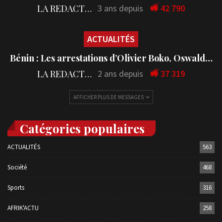
LA REDACTION
3 ans depuis
42 790
ACTUALITÉS
Bénin : Les arrestations d’Olivier Boko, Oswald…
LA REDACTION
2 ans depuis
37 319
AFFICHER PLUS DE MESSAGES
Catégories populaires
ACTUALITÉS
563
Société
468
Sports
316
AFRIK'ACTU
258