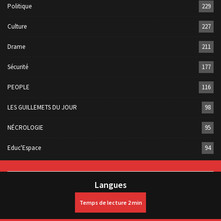
Politique
229
Culture
227
Drame
211
Sécurité
177
PEOPLE
116
LES GUILLEMETS DU JOUR
98
NÉCROLOGIE
95
Educ'Espace
94
Langues