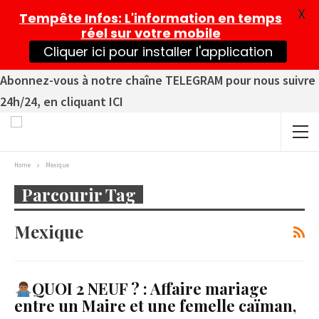
X
Tempête Infos
: L'information en temps
réel sur votre mobile
Cliquer ici pour installer l'application
Abonnez-vous à notre chaîne TELEGRAM pour nous suivre
24h/24, en cliquant ICI
Home
Mexique
Parcourir Tag
Mexique
QUOI 2 NEUF ? : Affaire mariage
entre un Maire et une femelle caïman,