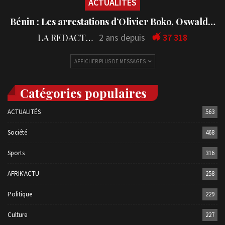
ACTUALITÉS
Bénin : Les arrestations d’Olivier Boko, Oswald…
LA REDACTION
2 ans depuis
37 318
AFFICHER PLUS DE MESSAGES
Catégories populaires
ACTUALITÉS
563
Société
468
Sports
316
AFRIK'ACTU
258
Politique
229
Culture
227