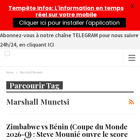
X
Tempête Infos
: L'information en temps
réel sur votre mobile
Cliquer ici pour installer l'application
Abonnez-vous à notre chaîne TELEGRAM pour nous suivre
24h/24, en cliquant ICI
Home
Marshall Munetsi
Parcourir Tag
Marshall Munetsi
Zimbabwe vs Bénin (Coupe du Monde
2026-Q) : Steve Mounié ouvre le score