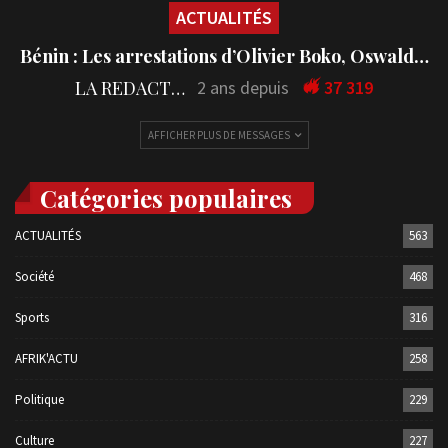
ACTUALITÉS
Bénin : Les arrestations d’Olivier Boko, Oswald…
LA REDACTION
2 ans depuis
37 319
AFFICHER PLUS DE MESSAGES
Catégories populaires
ACTUALITÉS
563
Société
468
Sports
316
AFRIK'ACTU
258
Politique
229
Culture
227