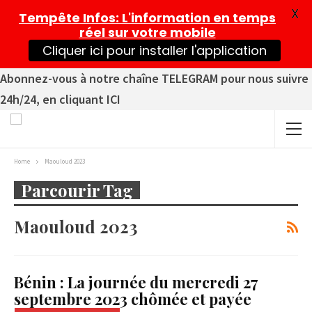
X
Tempête Infos
: L'information en temps
réel sur votre mobile
Cliquer ici pour installer l'application
Abonnez-vous à notre chaîne TELEGRAM pour nous suivre
24h/24, en cliquant ICI
Home
Maouloud 2023
Parcourir Tag
Maouloud 2023
Bénin : La journée du mercredi 27
septembre 2023 chômée et payée