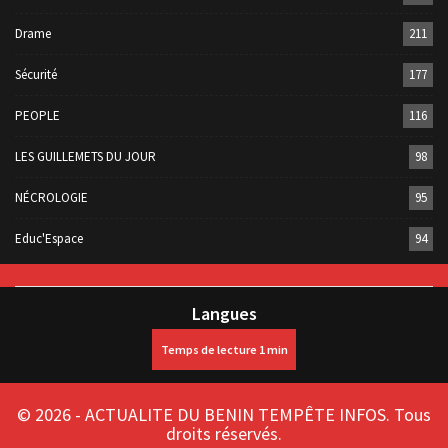
Drame
211
Sécurité
177
PEOPLE
116
LES GUILLEMETS DU JOUR
98
NÉCROLOGIE
95
Educ'Espace
94
Langues
© 2026 - ACTUALITE DU BENIN TEMPÊTE INFOS. Tous
droits réservés.