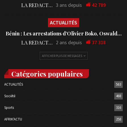
LA REDACTION
3 ans depuis
42 789
ACTUALITÉS
Bénin : Les arrestations d’Olivier Boko, Oswald…
LA REDACTION
2 ans depuis
37 318
AFFICHER PLUS DE MESSAGES
Catégories populaires
ACTUALITÉS
563
Société
468
Sports
316
AFRIK'ACTU
258