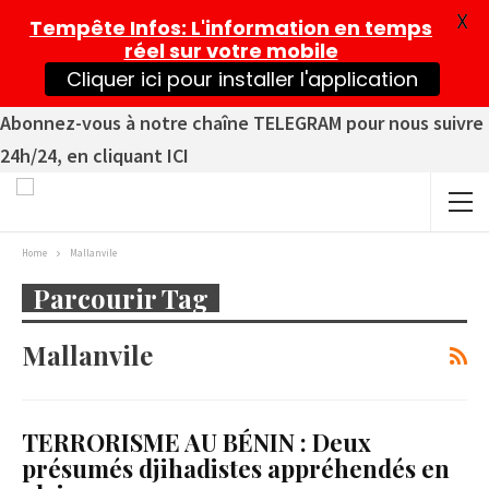
X
Tempête Infos
: L'information en temps
réel sur votre mobile
Cliquer ici pour installer l'application
Abonnez-vous à notre chaîne TELEGRAM pour nous suivre
24h/24, en cliquant ICI
Home
Mallanvile
Parcourir Tag
Mallanvile
TERRORISME AU BÉNIN : Deux
présumés djihadistes appréhendés en