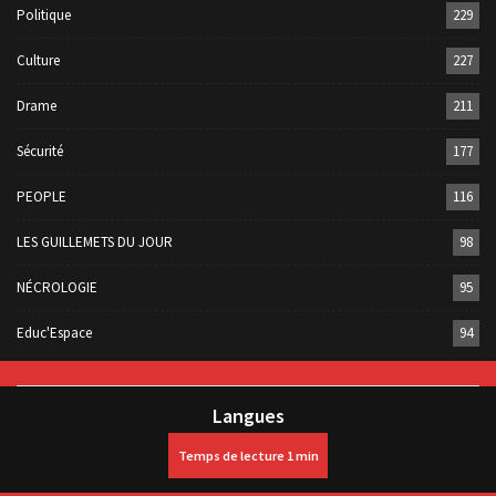
Politique
229
Culture
227
Drame
211
Sécurité
177
PEOPLE
116
LES GUILLEMETS DU JOUR
98
NÉCROLOGIE
95
Educ'Espace
94
Langues