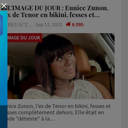
L’IMAGE DU JOUR : Eunice Zunon,
l’ex de Tenor en bikini, fesses et…
LA REDACTION
Sep 12, 2022
6 095
L'IMAGE DU JOUR
Eunice Zunon, l'ex de Tenor en bikini, fesses et
cuisses complètement dehors. Elle était en
mode "détente" à la…