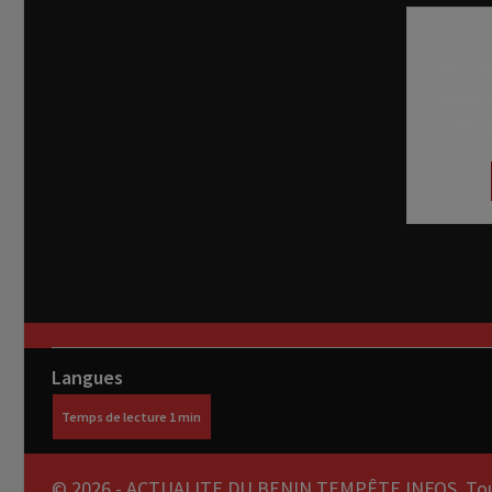
Recevez
réel di
abon
Langues
© 2026 - ACTUALITE DU BENIN TEMPÊTE INFOS. Tous 