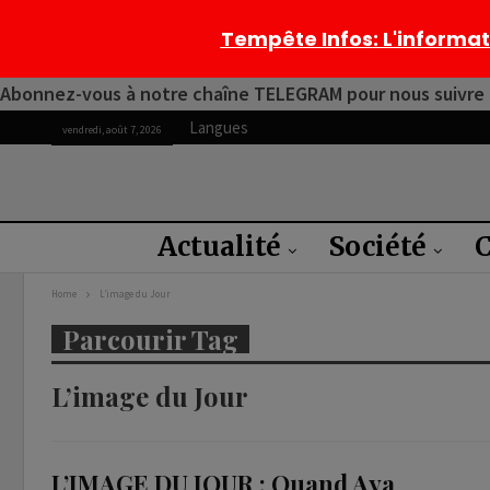
Tempête Infos
: L'informa
Abonnez-vous à notre chaîne TELEGRAM pour nous suivre 2
Langues
vendredi, août 7, 2026
Actualité
Société
C
Home
L’image du Jour
Parcourir Tag
L’image du Jour
L’IMAGE DU JOUR : Quand Aya