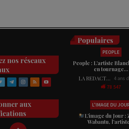
Populaires
PEOPLE
ez nos réseaux
People : L’artiste Blanc
aux
en tournage…
LA REDACTION
4 ans 
78 547
onner aux
L'IMAGE DU JOU
fications
L’image du Jour :
Wabantu, l’artis