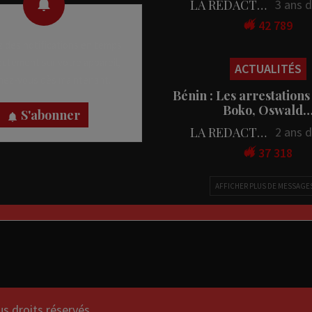
LA REDACTION
3 ans 
42 789
 des notifications en temps
rectement sur votre appareil,
ACTUALITÉS
nez-vous dès maintenant.
Bénin : Les arrestations
Boko, Oswald
S'abonner
LA REDACTION
2 ans 
37 318
AFFICHER PLUS DE MESSAGE
droits réservés.