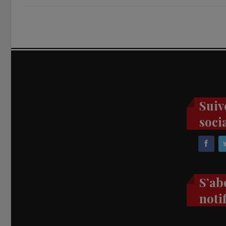
Suiv
soci
S’ab
noti