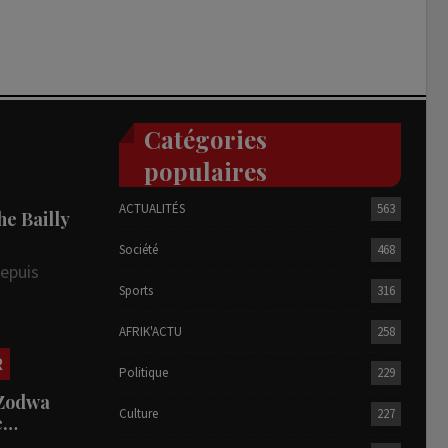
Catégories
populaires
ACTUALITÉS
563
he Bailly
Société
468
depuis
Sports
316
AFRIK'ACTU
258
R
Politique
229
 Zodwa
Culture
227
te…