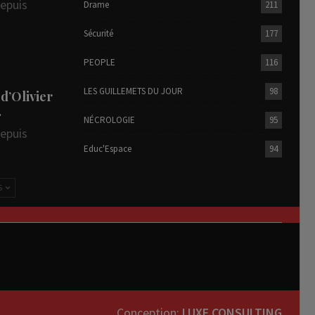
depuis
Drame
211
Sécurité
177
PEOPLE
116
LES GUILLEMETS DU JOUR
98
 d’Olivier
…
NÉCROLOGIE
95
depuis
Educ'Espace
94
S
Conception:
LUXE CONSULTING