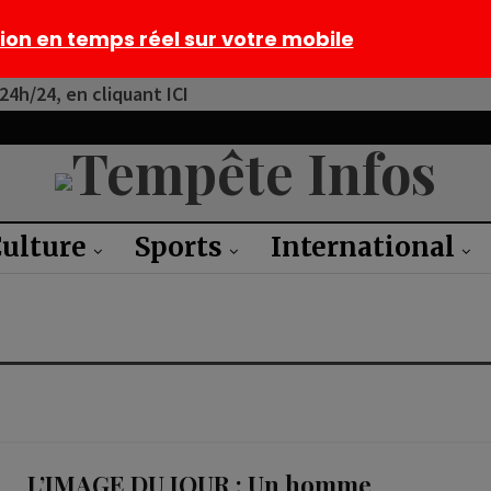
tion en temps réel sur votre mobile
4h/24, en cliquant ICI
ulture
Sports
International
L’IMAGE DU JOUR : Un homme