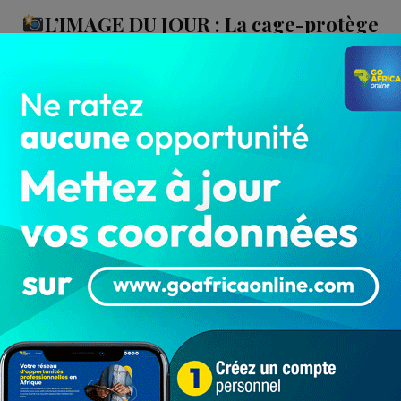
L’IMAGE DU JOUR : La cage-protège
sexe contre l’infidélité
LA REDACTION
Oct 20, 2022
4 872
L'IMAGE DU JOUR
Sans commentaires... La Tempête Infos