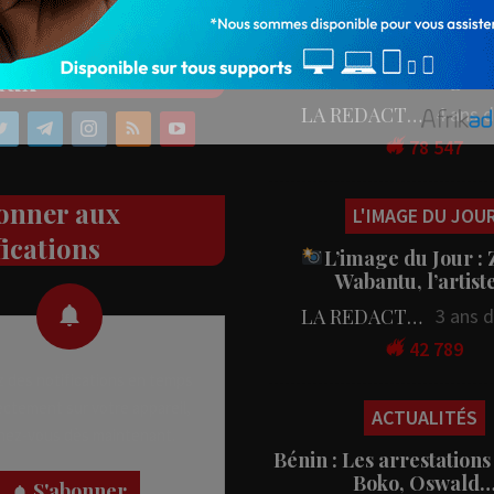
PEOPLE
ez nos réseaux
People : L’artiste Blanc
aux
en tournage…
LA REDACTION
4 ans 
78 547
onner aux
L'IMAGE DU JOU
fications
L’image du Jour :
Wabantu, l’artis
LA REDACTION
3 ans 
42 789
 des notifications en temps
rectement sur votre appareil,
ACTUALITÉS
nez-vous dès maintenant.
Bénin : Les arrestations
Boko, Oswald
S'abonner