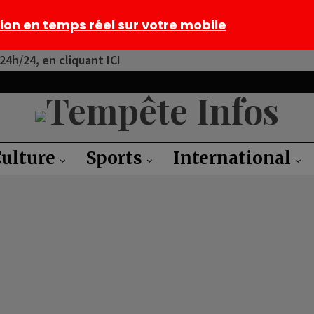
tion en temps réel sur votre mobile
4h/24, en cliquant ICI
ulture
Sports
International