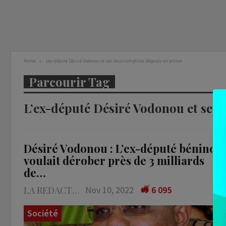
Home
L’ex-député Désiré Vodonou et ses deux complices déposés en prison
Parcourir Tag
L’ex-député Désiré Vodonou et ses 
Désiré Vodonou : L’ex-député béninois
voulait dérober près de 3 milliards
de…
LA REDACTION
Nov 10, 2022
6 095
Société