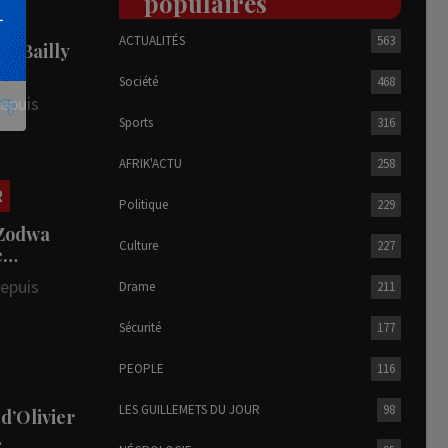
populaires
ACTUALITÉS
563
he Bailly
Société
468
depuis
Sports
316
AFRIK'ACTU
258
R
Politique
229
 Zodwa
Culture
227
te…
depuis
Drame
211
Sécurité
177
PEOPLE
116
LES GUILLEMETS DU JOUR
98
 d’Olivier
…