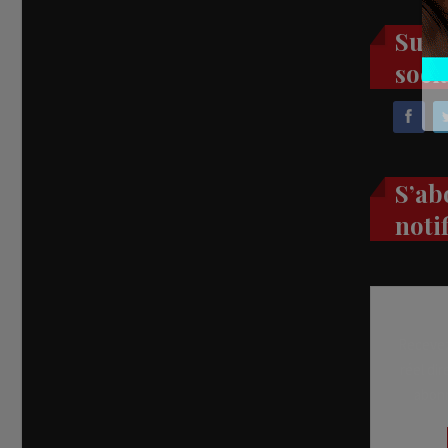
Suiv
soci
S’ab
noti
Recevez
réel di
abon