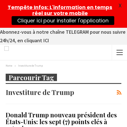
X
Tempête Infos
: L'information en temps
réel sur votre mobile
Cliquer ici pour installer l'application
Abonnez-vous à notre chaîne TELEGRAM pour nous suivre
24h/24, en cliquant ICI
Home
Investiture de Trump
Parcourir Tag
Investiture de Trump
Donald Trump nouveau président des
États-Unis: les sept (7) points clés à