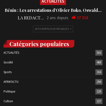
ACTUALITÉS
Bénin : Les arrestations d’Olivier Boko, Oswald…
LA REDACTION
2 ans depuis
37 318
AFFICHER PLUS DE MESSAGES
Catégories populaires
ACTUALITÉS
563
Société
468
Sports
316
AFRIK'ACTU
258
Politique
229
Culture
227