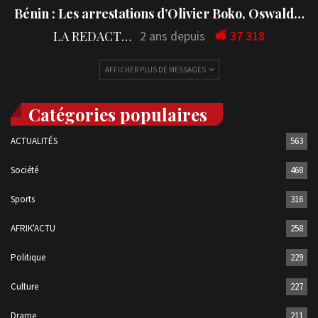
Bénin : Les arrestations d’Olivier Boko, Oswald…
LA REDACTION
2 ans depuis
37 318
AFFICHER PLUS DE MESSAGES
Catégories populaires
ACTUALITÉS
563
Société
468
Sports
316
AFRIK'ACTU
258
Politique
229
Culture
227
Drame
211