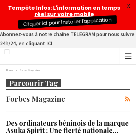
X
Tempête Infos
: L'information en temps
réel sur votre mobile
Cliquer ici pour installer l'application
Abonnez-vous à notre chaîne TELEGRAM pour nous suivre
24h/24, en cliquant ICI
Home
Forbes Magazine
Parcourir Tag
Forbes Magazine
Des ordinateurs béninois de la marque
Asuka Spirit : Une fierté nationale…