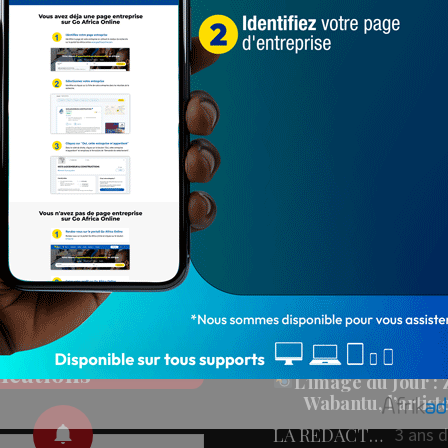
Populaires
PEOPLE
ez nos réseaux
People : L’artiste Blanc
aux
en tournage…
LA REDACTION
4 ans 
78 547
onner aux
L'IMAGE DU JOU
fications
L’image du Jour :
Wabantu, l’artis
LA REDACTION
3 ans 