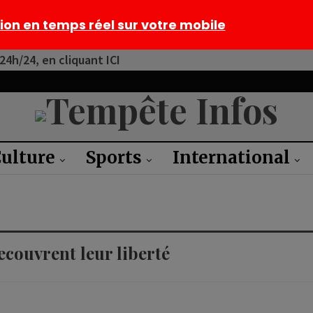
tion en temps réel sur votre mobile
4h/24, en cliquant ICI
ulture
Sports
International
ecouvrent leur liberté