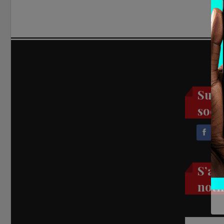
Suiv
soci
S’ab
noti