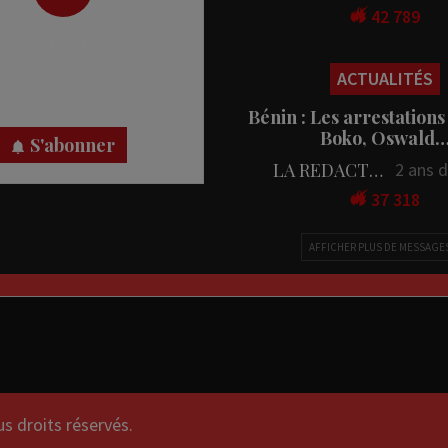
42 789
 des notifications en temps
rectement sur votre appareil,
ACTUALITÉS
nez-vous dès maintenant.
Bénin : Les arrestations
Boko, Oswald
S'abonner
LA REDACTION
2 ans 
37 318
AFFICHER PLUS DE MESSAGE
droits réservés.