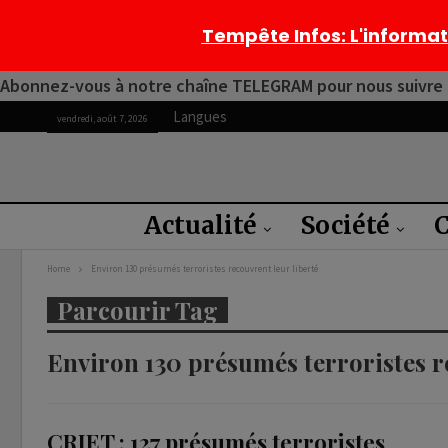
Tempête Infos
: L'informa
Abonnez-vous à notre chaîne TELEGRAM pour nous suivre 2
Langues
vendredi, août 7, 2026
Actualité
Société
C
Home
Environ 130 présumés terroristes recouvrent leur liberté
Parcourir Tag
Environ 130 présumés terroristes r
CRIET : 127 présumés terroristes