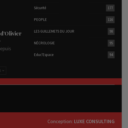
Sécurité
177
PEOPLE
116
LES GUILLEMETS DU JOUR
98
 d’Olivier
…
NÉCROLOGIE
95
depuis
Educ'Espace
94
S
Conception:
LUXE CONSULTING