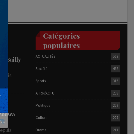
Catégories
populaires
ACTUALITÉS
563
he Bailly
Société
468
depuis
Sports
316
AFRIK'ACTU
258
R
Politique
229
 Zodwa
Culture
227
te…
depuis
Drame
211