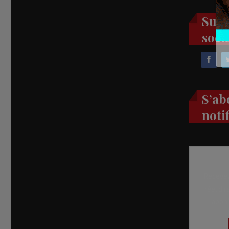
Suiv
soci
S’ab
noti
Recevez
réel di
abon