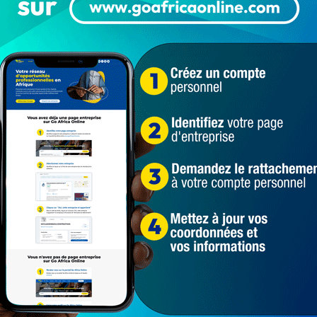
Les compositions officielles des 2 équipes
Loth HOUSSOU Les matchs de la 3è journée
comptant pour les…
Populaires