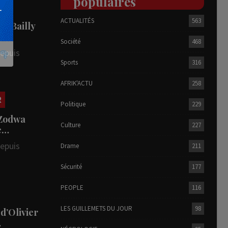
populaires
ACTUALITÉS
563
he Bailly
Société
468
depuis
Sports
316
AFRIK'ACTU
258
R
Politique
229
 Zodwa
Culture
227
te…
depuis
Drame
211
Sécurité
177
PEOPLE
116
LES GUILLEMETS DU JOUR
98
 d’Olivier
…