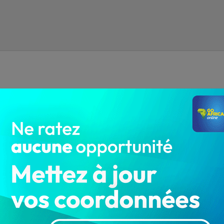
[
Live]
Cameroun 3 – Cap Vert 1, à
la 1ère mi-temps : Suivez en direct la…
LA REDACTION
Juin 8, 2024
2 905
Sports