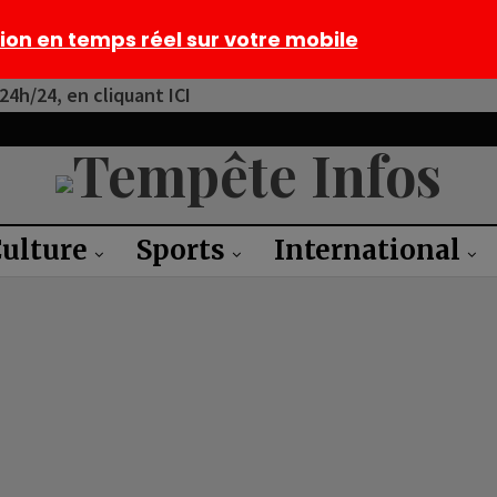
tion en temps réel sur votre mobile
4h/24, en cliquant ICI
ulture
Sports
International