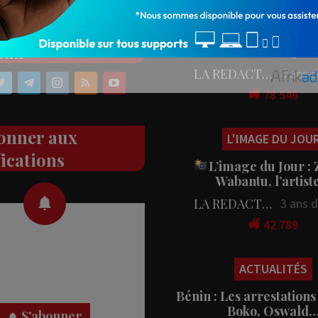
PEOPLE
ez nos réseaux
People : L’artiste Blanc
aux
en tournage…
LA REDACTION
4 ans 
78 546
onner aux
L'IMAGE DU JOU
fications
L’image du Jour :
Wabantu, l’artis
LA REDACTION
3 ans 
42 789
 des notifications en temps
rectement sur votre appareil,
ACTUALITÉS
nez-vous dès maintenant.
Bénin : Les arrestations
Boko, Oswald
S'abonner