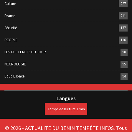
Culture
227
Drame
211
Sécurité
177
PEOPLE
116
LES GUILLEMETS DU JOUR
98
NÉCROLOGIE
95
Educ'Espace
94
Langues
© 2026 - ACTUALITE DU BENIN TEMPÊTE INFOS. Tous