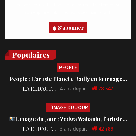
Recevez des notifications en temps réel directement sur
votre appareil, abonnez-vous dès maintenant.
S'abonner
Populaires
PEOPLE
People : L’artiste Blanche Bailly en tournage…
LA REDACTION
4 ans depuis
78 547
L'IMAGE DU JOUR
L’image du Jour : Zodwa Wabantu, l’artiste…
LA REDACTION
3 ans depuis
42 789