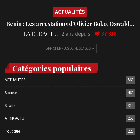
ACTUALITÉS
Bénin : Les arrestations d’Olivier Boko, Oswald…
LA REDACTION
2 ans depuis
37 318
AFFICHER PLUS DE MESSAGES
Catégories populaires
ACTUALITÉS
563
Société
468
Sports
316
AFRIK'ACTU
258
Politique
229