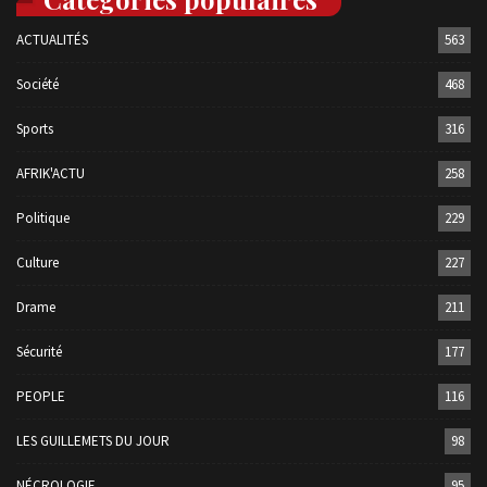
ACTUALITÉS
563
Société
468
Sports
316
AFRIK'ACTU
258
Politique
229
Culture
227
Drame
211
Sécurité
177
PEOPLE
116
LES GUILLEMETS DU JOUR
98
NÉCROLOGIE
95