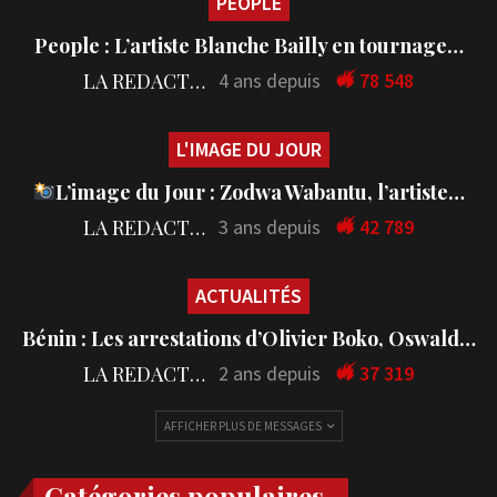
PEOPLE
People : L’artiste Blanche Bailly en tournage…
LA REDACTION
4 ans depuis
78 548
L'IMAGE DU JOUR
L’image du Jour : Zodwa Wabantu, l’artiste…
LA REDACTION
3 ans depuis
42 789
ACTUALITÉS
Bénin : Les arrestations d’Olivier Boko, Oswald…
LA REDACTION
2 ans depuis
37 319
AFFICHER PLUS DE MESSAGES
Catégories populaires