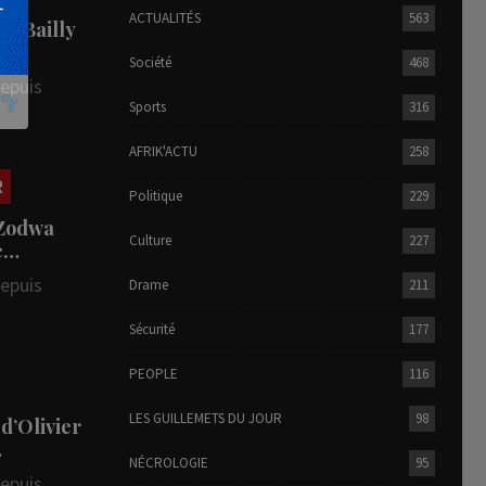
ACTUALITÉS
563
he Bailly
Société
468
depuis
Sports
316
AFRIK'ACTU
258
R
Politique
229
 Zodwa
Culture
227
te…
depuis
Drame
211
Sécurité
177
PEOPLE
116
LES GUILLEMETS DU JOUR
98
 d’Olivier
…
NÉCROLOGIE
95
depuis