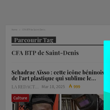
Home
CFA BTP de Saint-Denis
Parcourir Tag
CFA BTP de Saint-Denis
Schadrac Aïsso : cette icône béninoise
de l’art plastique qui sublime le…
LA REDACTION
Mar 18, 2025
999
Culture