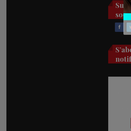
Suiv
soci
S’ab
noti
Recevez
réel di
abon