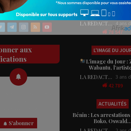
ez nos réseaux
People : L’artiste Blanc
aux
en tournage…
LA REDACTION
4 ans 
78 547
onner aux
L'IMAGE DU JOU
fications
L’image du Jour :
Wabantu, l’artis
LA REDACTION
3 ans 
42 789
 des notifications en temps
rectement sur votre appareil,
ACTUALITÉS
nez-vous dès maintenant.
Bénin : Les arrestations
Boko, Oswald
S'abonner
LA REDACTION
2 ans 