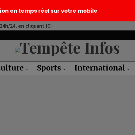
tion en temps réel sur votre mobile
4h/24, en cliquant ICI
ulture
Sports
International