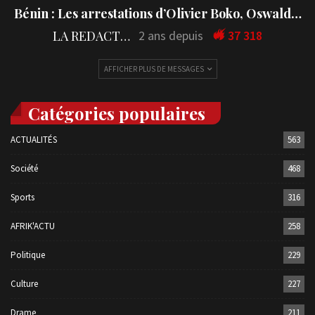
Bénin : Les arrestations d’Olivier Boko, Oswald…
LA REDACTION
2 ans depuis
37 318
AFFICHER PLUS DE MESSAGES
Catégories populaires
ACTUALITÉS
563
Société
468
Sports
316
AFRIK'ACTU
258
Politique
229
Culture
227
Drame
211