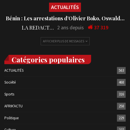
ACTUALITÉS
Bénin : Les arrestations d’Olivier Boko, Oswald…
LA REDACTION
2 ans depuis
37 319
AFFICHER PLUS DE MESSAGES
Catégories populaires
ACTUALITÉS
563
Société
468
Sports
316
AFRIK'ACTU
258
Politique
229
Culture
227