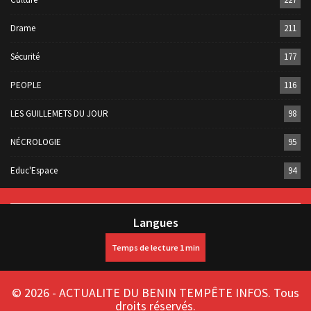
Drame
211
Sécurité
177
PEOPLE
116
LES GUILLEMETS DU JOUR
98
NÉCROLOGIE
95
Educ'Espace
94
Langues
© 2026 - ACTUALITE DU BENIN TEMPÊTE INFOS. Tous
droits réservés.