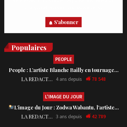
Recevez des notifications en temps réel directement sur
votre appareil, abonnez-vous dès maintenant.
S'abonner
Populaires
PEOPLE
People : L’artiste Blanche Bailly en tournage…
LA REDACTION
4 ans depuis
78 548
L'IMAGE DU JOUR
L’image du Jour : Zodwa Wabantu, l’artiste…
LA REDACTION
3 ans depuis
42 789