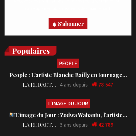
Recevez des notifications en temps réel directement sur
votre appareil, abonnez-vous dès maintenant.
S'abonner
Populaires
PEOPLE
People : L’artiste Blanche Bailly en tournage…
LA REDACTION
4 ans depuis
78 547
L'IMAGE DU JOUR
L’image du Jour : Zodwa Wabantu, l’artiste…
LA REDACTION
3 ans depuis
42 789