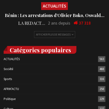
ACTUALITÉS
Bénin : Les arrestations d’Olivier Boko, Oswald…
LA REDACTION
2 ans depuis
37 318
AFFICHER PLUS DE MESSAGES
Catégories populaires
ACTUALITÉS
563
Société
468
Sports
316
AFRIK'ACTU
258
Politique
229
Culture
227