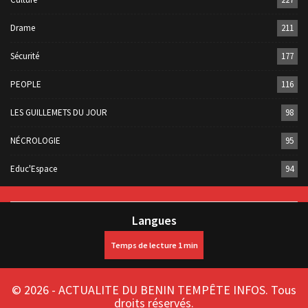
Drame
211
Sécurité
177
PEOPLE
116
LES GUILLEMETS DU JOUR
98
NÉCROLOGIE
95
Educ'Espace
94
Langues
© 2026 - ACTUALITE DU BENIN TEMPÊTE INFOS. Tous
droits réservés.