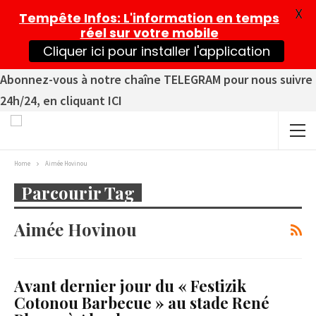
X
Tempête Infos
: L'information en temps
réel sur votre mobile
Cliquer ici pour installer l'application
Abonnez-vous à notre chaîne TELEGRAM pour nous suivre
24h/24, en cliquant ICI
Home
Aimée Hovinou
Parcourir Tag
Aimée Hovinou
Avant dernier jour du « Festizik
Cotonou Barbecue » au stade René