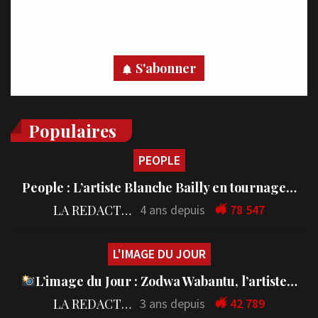
Recevez des notifications en temps réel directement sur
votre appareil, abonnez-vous dès maintenant.
S'abonner
Populaires
PEOPLE
People : L’artiste Blanche Bailly en tournage…
LA REDACTION
4 ans depuis
78 547
L'IMAGE DU JOUR
L’image du Jour : Zodwa Wabantu, l’artiste…
LA REDACTION
3 ans depuis
42 789