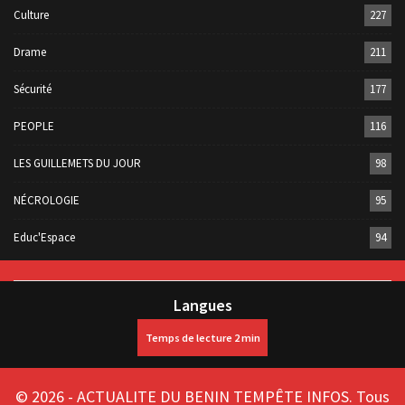
Culture
227
Drame
211
Sécurité
177
PEOPLE
116
LES GUILLEMETS DU JOUR
98
NÉCROLOGIE
95
Educ'Espace
94
Langues
© 2026 - ACTUALITE DU BENIN TEMPÊTE INFOS. Tous