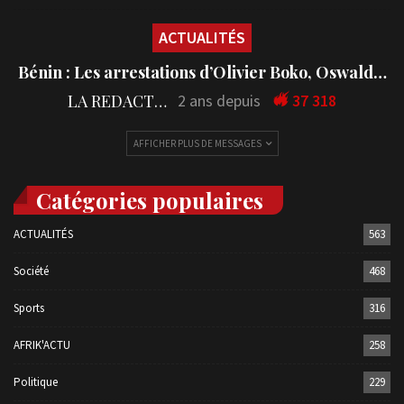
ACTUALITÉS
Bénin : Les arrestations d’Olivier Boko, Oswald…
LA REDACTION
2 ans depuis
37 318
AFFICHER PLUS DE MESSAGES
Catégories populaires
ACTUALITÉS
563
Société
468
Sports
316
AFRIK'ACTU
258
Politique
229