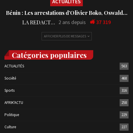
ACTUALITÉS
Bénin : Les arrestations d’Olivier Boko, Oswald…
LA REDACTION
2 ans depuis
37 319
AFFICHER PLUS DE MESSAGES
Catégories populaires
ACTUALITÉS
563
Société
468
Sports
316
AFRIK'ACTU
258
Politique
229
Culture
227