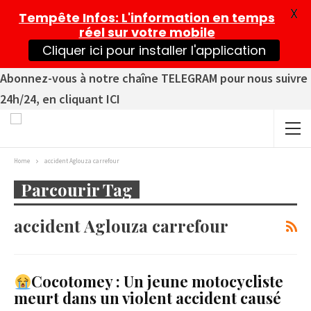
X
Tempête Infos
: L'information en temps
réel sur votre mobile
Cliquer ici pour installer l'application
Abonnez-vous à notre chaîne TELEGRAM pour nous suivre
24h/24, en cliquant ICI
Home
accident Aglouza carrefour
Parcourir Tag
accident Aglouza carrefour
Cocotomey : Un jeune motocycliste
meurt dans un violent accident causé