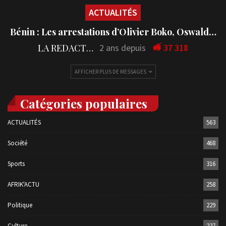
ACTUALITÉS
Bénin : Les arrestations d’Olivier Boko, Oswald…
LA REDACTION
2 ans depuis
37 318
AFFICHER PLUS DE MESSAGES
Catégories populaires
ACTUALITÉS
563
Société
468
Sports
316
AFRIK'ACTU
258
Politique
229
Culture
227