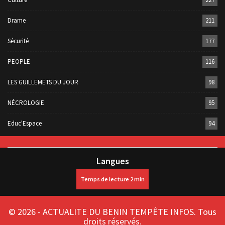
Drame
211
Sécurité
177
PEOPLE
116
LES GUILLEMETS DU JOUR
98
NÉCROLOGIE
95
Educ'Espace
94
Langues
© 2026 - ACTUALITE DU BENIN TEMPÊTE INFOS. Tous
droits réservés.