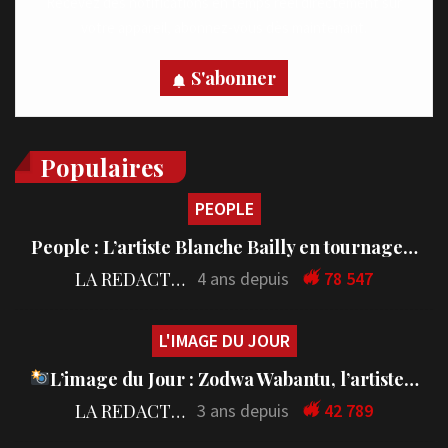
Recevez des notifications en temps réel directement sur
votre appareil, abonnez-vous dès maintenant.
S'abonner
Populaires
PEOPLE
People : L’artiste Blanche Bailly en tournage…
LA REDACTION
4 ans depuis
78 547
L'IMAGE DU JOUR
L’image du Jour : Zodwa Wabantu, l’artiste…
LA REDACTION
3 ans depuis
42 789