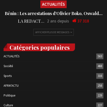
ACTUALITÉS
Bénin : Les arrestations d’Olivier Boko, Oswald…
LA REDACTION
2 ans depuis
37 318
AFFICHER PLUS DE MESSAGES
Catégories populaires
ACTUALITÉS
563
Société
468
Sports
316
AFRIK'ACTU
258
Politique
229
Culture
227