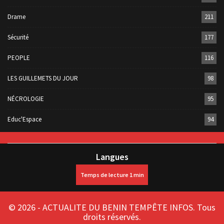
Drame
211
Sécurité
177
PEOPLE
116
LES GUILLEMETS DU JOUR
98
NÉCROLOGIE
95
Educ'Espace
94
Langues
© 2026 - ACTUALITE DU BENIN TEMPÊTE INFOS. Tous
droits réservés.