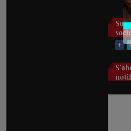
Suiv
soci
S’ab
noti
Recevez
réel di
abon