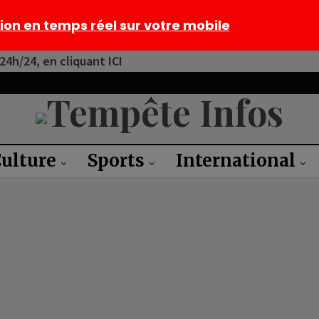
tion en temps réel sur votre mobile
4h/24, en cliquant ICI
ulture
Sports
International