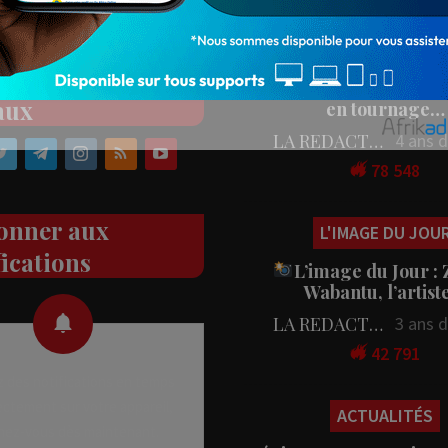
Populaires
PEOPLE
ez nos réseaux
People : L’artiste Blanc
aux
en tournage…
LA REDACTION
4 ans 
78 548
onner aux
L'IMAGE DU JOU
fications
L’image du Jour :
Wabantu, l’artis
LA REDACTION
3 ans 
42 791
 des notifications en temps
rectement sur votre appareil,
ACTUALITÉS
nez-vous dès maintenant.