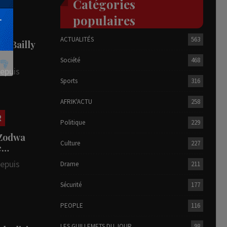
Catégories
populaires
ACTUALITÉS
563
he Bailly
Société
468
depuis
Sports
316
AFRIK'ACTU
258
R
Politique
229
 Zodwa
Culture
227
te…
depuis
Drame
211
Sécurité
177
PEOPLE
116
LES GUILLEMETS DU JOUR
98