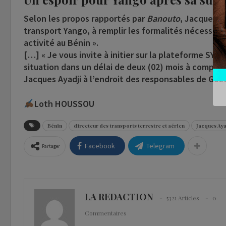
Selon les propos rapportés par
Banouto
, Jacques A
transport Yango, à remplir les formalités nécessaires
activité au Bénin ».
[…] « Je vous invite à initier sur la plateforme SY
situation dans un délai de deux (02) mois à compter
Jacques Ayadji à l’endroit des responsables de Goz
Loth HOUSSOU
Bénin
directeur des transports terrestre et aérien
Jacques Aya
Facebook
Telegram
Partager
LA REDACTION
5321 Articles
0
Commentaires