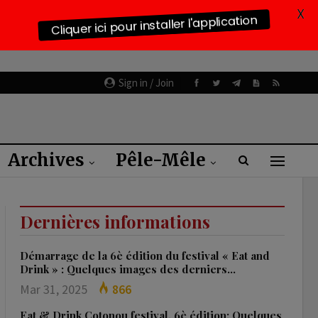
X
Cliquer ici pour installer l'application
Sign in / Join
Archives
Pêle-Mêle
Dernières informations
Démarrage de la 6è édition du festival « Eat and
Drink » : Quelques images des derniers…
Mar 31, 2025
866
Eat & Drink Cotonou festival, 6è édition: Quelques