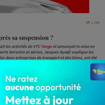
1 109
près sa suspension ?
t les activités de VTC
Yango
et annonçait la mise en
orts terrestre et aérien,
Jacques Ayadji
explique les
les deux entreprises de transport et des biens, ont été
bre 2024, le directeur des transports terrestre et
entreprise de transport de personnes VTC
Yango
pour
l’autre entreprise de transport
Gozem
, à qui un délai de
lors que cette décision est critiquée et qualifiée de
 apporte des clarifications suite à sa décision.