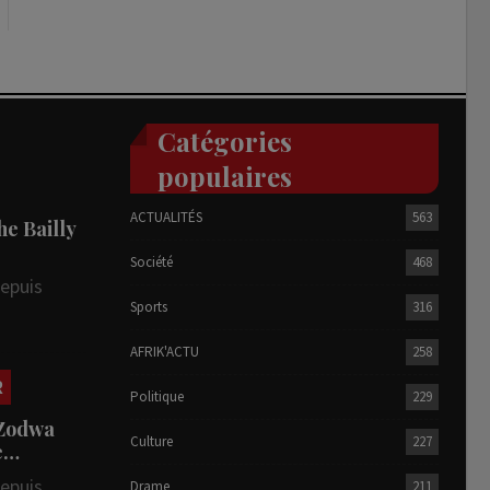
Catégories
populaires
ACTUALITÉS
563
he Bailly
Société
468
depuis
Sports
316
AFRIK'ACTU
258
R
Politique
229
 Zodwa
Culture
227
te…
depuis
Drame
211