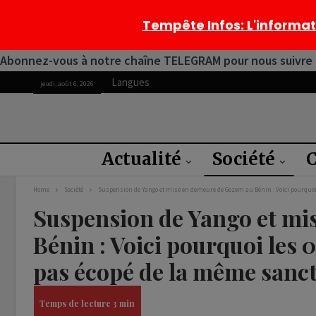
Tempête Infos
: L'informa
Abonnez-vous à notre chaîne TELEGRAM pour nous suivre 2
Langues
jeudi, août 6, 2026
Actualité
Société
C
Home
Société
Suspension de Yango et mise en demeure de Gozem au Bénin : Voici pourquoi 
Suspension de Yango et mi
Bénin : Voici pourquoi les 
pas écopé de la même sanc