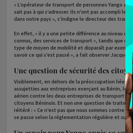
« L’opérateur de transport de personnes Yango au B
sait pas à qui s’adresser. Ils n’ont pas accompli les
dans notre pays », s’indigne le directeur des transp
En effet, « il y a une petite différence au niveau de 
connus, des services de transport », tandis que ce 
type de moyen de mobilité et disparaît par exemple 
savoir ce qui s’est passé », a fait observer Jacques A
Une question de sécurité des citoye
Visiblement, en dehors de la préoccupation liée à l
assujetties aux entreprises exerçant au Bénin, les 
aérien contre les deux entreprises de transport
Ya
citoyens Béninois. Et non une question de traitement 
réitéré : « Ce n’est pas que nous sommes contre l’ac
se passe selon la réglementation régulière et surtou
Un espoir pour Yango après sa susp