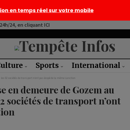
tion en temps réel sur votre mobile
4h/24, en cliquant ICI
ulture
Sports
International
les 02 sociétés de transport n’ont pas écopé de la même sanction
se en demeure de Gozem au
02 sociétés de transport n’ont
tion