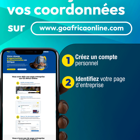
énin est une inconnue […] Ils n’ont pas de siège, on ne
 formalités nécessaires pour exercer ce type d’activité
orts terrestre et aérien, Jacques Ayadji.
Gozem. On sait là où ils se situent. Ils ont des bureaux
n’est pas le cas chez Yango. « Si un usager emprunte ce
aujourd’hui, on ne peut pas savoir à qui s’adresser pour
yadji.
ns
’exigence de la conformité vis-à-vis des règles
sanctions de la direction des transports terrestre et
ngo
et
Gozem
, posent la question de sécurité des
sélectif. D’ailleurs, le directeur Jacques Ayadji l’a
tivité, bien au contraire. Mais il faut quand même que ça
t pour la sécurité des usagers ».
ension ?