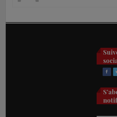
Suiv
soci
S’ab
noti