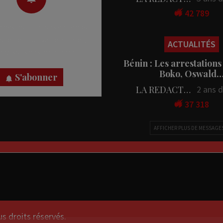
42 789
 des notifications en temps
rectement sur votre appareil,
ACTUALITÉS
nez-vous dès maintenant.
Bénin : Les arrestations
Boko, Oswald
S'abonner
LA REDACTION
2 ans 
37 318
AFFICHER PLUS DE MESSAGE
droits réservés.