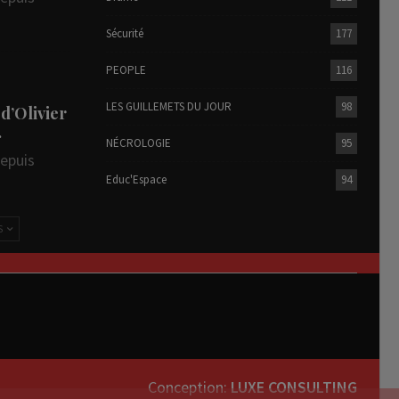
Sécurité
177
PEOPLE
116
LES GUILLEMETS DU JOUR
98
 d’Olivier
…
NÉCROLOGIE
95
depuis
Educ'Espace
94
S
Conception:
LUXE CONSULTING