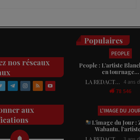
Populaires
PEOPLE
ez nos réseaux
People : L’artiste Blanc
aux
en tournage…
LA REDACTION
4 ans 
78 546
onner aux
L'IMAGE DU JOU
fications
L’image du Jour :
Wabantu, l’artis
LA REDACTION
3 ans 