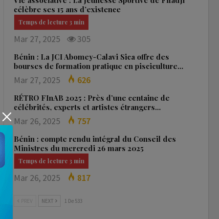
Vie associative : La Jeunesse Sportive de Fifadji
célèbre ses 15 ans d’existence
Mar 27, 2025
305
Bénin : La JCI Abomey-Calavi Sica offre des
bourses de formation pratique en pisciculture…
Mar 27, 2025
626
RÉTRO FInAB 2025 : Près d’une centaine de
célébrités, experts et artistes étrangers…
Mar 26, 2025
757
Bénin : compte rendu intégral du Conseil des
Ministres du mercredi 26 mars 2025
Mar 26, 2025
817
PREV
NEXT
1 De 533