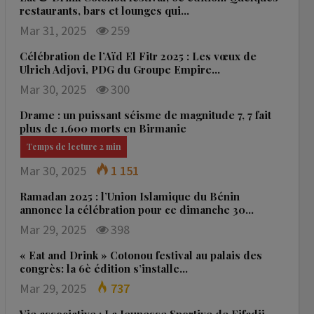
restaurants, bars et lounges qui…
Mar 31, 2025
259
Célébration de l’Aïd El Fitr 2025 : Les vœux de
Ulrich Adjovi, PDG du Groupe Empire…
Mar 30, 2025
300
Drame : un puissant séisme de magnitude 7, 7 fait
plus de 1.600 morts en Birmanie
Mar 30, 2025
1 151
Ramadan 2025 : l’Union Islamique du Bénin
annonce la célébration pour ce dimanche 30…
Mar 29, 2025
398
« Eat and Drink » Cotonou festival au palais des
congrès: la 6è édition s’installe…
Mar 29, 2025
737