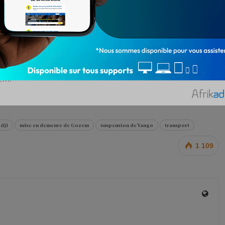
yadji a invité les responsables de l’entreprise de
 « s’il le souhaite, s’il veut vraiment faire cette
GFR, une demande d’autorisation pour régulariser votre
 de la date de signature de cette lettre », s’est adressé
em.
dji
mise en demeure de Gozem
suspension de Yango
transport
1 109