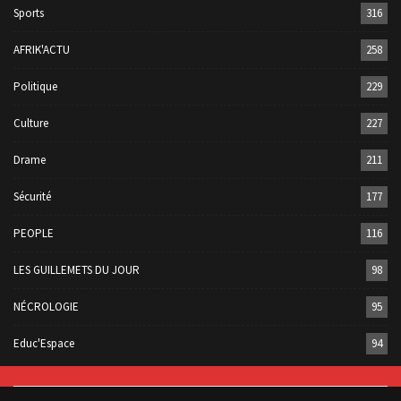
Sports
316
AFRIK'ACTU
258
Politique
229
Culture
227
Drame
211
Sécurité
177
PEOPLE
116
LES GUILLEMETS DU JOUR
98
NÉCROLOGIE
95
Educ'Espace
94