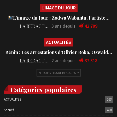
L'IMAGE DU JOUR
L’image du Jour : Zodwa Wabantu, l’artiste…
LA REDACTION
3 ans depuis
42 789
ACTUALITÉS
Bénin : Les arrestations d’Olivier Boko, Oswald…
LA REDACTION
2 ans depuis
37 318
AFFICHER PLUS DE MESSAGES
Catégories populaires
ACTUALITÉS
563
Société
468