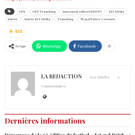
GPS
GPS Trancking
lancement officiel SUIVIO
SLI Afrika
Suivio
Suivio SLI Afrika
Trancking
Wegal Palace Cotonou
933
WhatsApp
Facebook
Partager
LA REDACTION
5321 Articles
0
Commentaires
Dernières informations
Démarrage de la 6è édition du festival « Eat and Drink » :