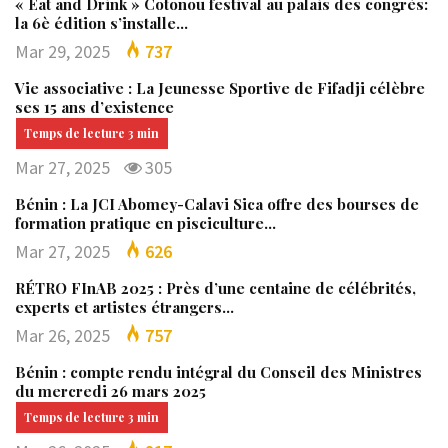
« Eat and Drink » Cotonou festival au palais des congrès:
la 6è édition s’installe…
Mar 29, 2025
737
Vie associative : La Jeunesse Sportive de Fifadji célèbre
ses 15 ans d’existence
Mar 27, 2025
305
Bénin : La JCI Abomey-Calavi Sica offre des bourses de
formation pratique en pisciculture…
Mar 27, 2025
626
RÉTRO FInAB 2025 : Près d’une centaine de célébrités,
experts et artistes étrangers…
Mar 26, 2025
757
Bénin : compte rendu intégral du Conseil des Ministres
du mercredi 26 mars 2025