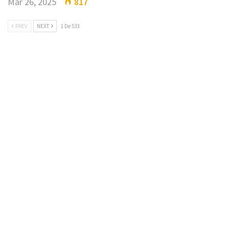
Mar 26, 2025
817
PREV
NEXT
1 De 533