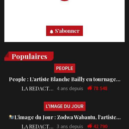
Recevez des notifications en temps réel directement sur
votre appareil, abonnez-vous dès maintenant.
S'abonner
Populaires
PEOPLE
People : L’artiste Blanche Bailly en tournage…
LA REDACTION
4 ans depuis
78 548
L'IMAGE DU JOUR
L’image du Jour : Zodwa Wabantu, l’artiste…
LA REDACTION
3 ans depuis
42 790