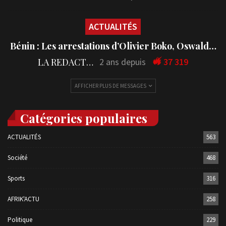
ACTUALITÉS
Bénin : Les arrestations d’Olivier Boko, Oswald…
LA REDACTION
2 ans depuis
37 319
AFFICHER PLUS DE MESSAGES
Catégories populaires
ACTUALITÉS
563
Société
468
Sports
316
AFRIK'ACTU
258
Politique
229