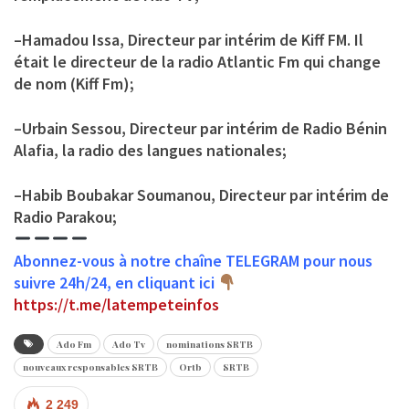
–
Hamadou Issa
, Directeur par intérim de Kiff FM. Il
était le directeur de la radio Atlantic Fm qui change
de nom (Kiff Fm);
–
Urbain Sessou
, Directeur par intérim de Radio Bénin
Alafia, la radio des langues nationales;
–
Habib Boubakar Soumanou
, Directeur par intérim de
Radio Parakou;
Abonnez-vous à notre chaîne TELEGRAM pour nous
suivre 24h/24, en cliquant ici
https://t.me/latempeteinfos
Ado Fm
Ado Tv
nominations SRTB
nouveaux responsables SRTB
Ortb
SRTB
2 249