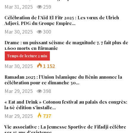
Mar 31, 2025
259
Célébration de l’Aïd El Fitr 2025 : Les vœux de Ulrich
Adjovi, PDG du Groupe Empire…
Mar 30, 2025
300
Drame : un puissant séisme de magnitude 7, 7 fait plus de
1.600 morts en Birmanie
Mar 30, 2025
1 152
Ramadan 2025 : l’Union Islamique du Bénin annonce la
célébration pour ce dimanche 30…
Mar 29, 2025
398
« Eat and Drink » Cotonou festival au palais des congrès:
la 6è édition s’installe…
Mar 29, 2025
737
Vie associative : La Jeunesse Sportive de Fifadji célèbre
ses 15 ans d’existence