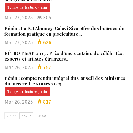
Mar 27, 2025
305
Bénin : La JCI Abomey-Calavi Sica offre des bourses de
formation pratique en pisciculture…
Mar 27, 2025
626
RÉTRO FInAB 2025 : Près d’une centaine de célébrités,
experts et artistes étrangers…
Mar 26, 2025
757
Bénin : compte rendu intégral du Conseil des Ministres
du mercredi 26 mars 2025
Mar 26, 2025
817
PREV
NEXT
1 De 533