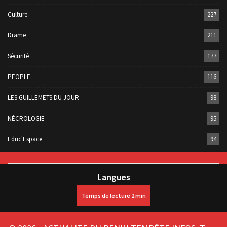
Culture
227
Drame
211
Sécurité
177
PEOPLE
116
LES GUILLEMETS DU JOUR
98
NÉCROLOGIE
95
Educ'Espace
94
Langues