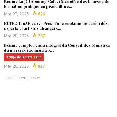
Bénin : La JCI Abomey-Calavi Sica offre des bourses de
formation pratique en pisciculture…
Mar 27, 2025
626
RÉTRO FInAB 2025 : Près d’une centaine de célébrités,
experts et artistes étrangers…
Mar 26, 2025
757
Bénin : compte rendu intégral du Conseil des Ministres
du mercredi 26 mars 2025
Mar 26, 2025
817
PREV
NEXT
1 De 533