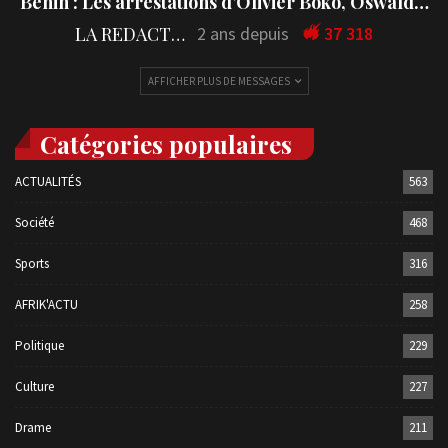
Bénin : Les arrestations d’Olivier Boko, Oswald…
LA REDACTION
2 ans depuis
37 318
AFFICHER PLUS DE MESSAGES
Catégories populaires
ACTUALITÉS
563
Société
468
Sports
316
AFRIK'ACTU
258
Politique
229
Culture
227
Drame
211