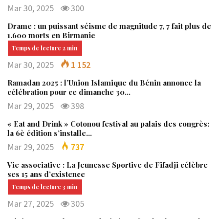
Mar 30, 2025
300
Drame : un puissant séisme de magnitude 7, 7 fait plus de
1.600 morts en Birmanie
Mar 30, 2025
1 152
Ramadan 2025 : l’Union Islamique du Bénin annonce la
célébration pour ce dimanche 30…
Mar 29, 2025
398
« Eat and Drink » Cotonou festival au palais des congrès:
la 6è édition s’installe…
Mar 29, 2025
737
Vie associative : La Jeunesse Sportive de Fifadji célèbre
ses 15 ans d’existence
Mar 27, 2025
305