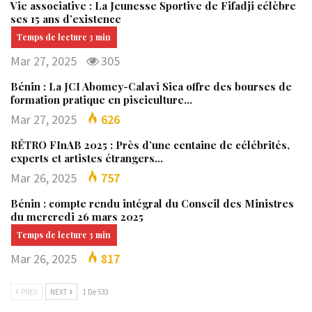
Vie associative : La Jeunesse Sportive de Fifadji célèbre
ses 15 ans d’existence
Mar 27, 2025
305
Bénin : La JCI Abomey-Calavi Sica offre des bourses de
formation pratique en pisciculture…
Mar 27, 2025
626
RÉTRO FInAB 2025 : Près d’une centaine de célébrités,
experts et artistes étrangers…
Mar 26, 2025
757
Bénin : compte rendu intégral du Conseil des Ministres
du mercredi 26 mars 2025
Mar 26, 2025
817
PREV
NEXT
1 De 533