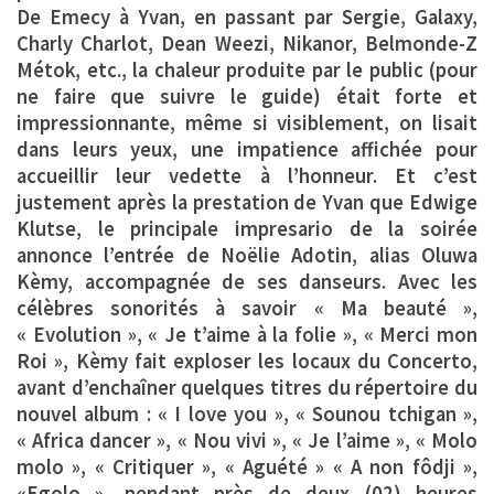
De Emecy à Yvan, en passant par Sergie, Galaxy,
Charly Charlot, Dean Weezi, Nikanor, Belmonde-Z
Métok, etc., la chaleur produite par le public (pour
ne faire que suivre le guide) était forte et
impressionnante, même si visiblement, on lisait
dans leurs yeux, une impatience affichée pour
accueillir leur vedette à l’honneur. Et c’est
justement après la prestation de Yvan que Edwige
Klutse, le principale impresario de la soirée
annonce l’entrée de Noëlie Adotin, alias Oluwa
Kèmy, accompagnée de ses danseurs. Avec les
célèbres sonorités à savoir « Ma beauté »,
« Evolution », « Je t’aime à la folie », « Merci mon
Roi », Kèmy fait exploser les locaux du Concerto,
avant d’enchaîner quelques titres du répertoire du
nouvel album : « I love you », « Sounou tchigan »,
« Africa dancer », « Nou vivi », « Je l’aime », « Molo
molo », « Critiquer », « Aguété » « A non fôdji »,
«Egolo », pendant près de deux (02) heures