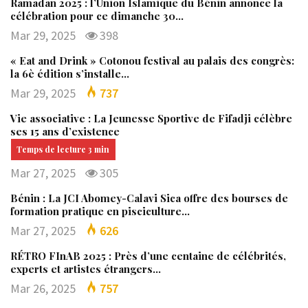
Ramadan 2025 : l’Union Islamique du Bénin annonce la
célébration pour ce dimanche 30…
Mar 29, 2025
398
« Eat and Drink » Cotonou festival au palais des congrès:
la 6è édition s’installe…
Mar 29, 2025
737
Vie associative : La Jeunesse Sportive de Fifadji célèbre
ses 15 ans d’existence
Mar 27, 2025
305
Bénin : La JCI Abomey-Calavi Sica offre des bourses de
formation pratique en pisciculture…
Mar 27, 2025
626
RÉTRO FInAB 2025 : Près d’une centaine de célébrités,
experts et artistes étrangers…
Mar 26, 2025
757