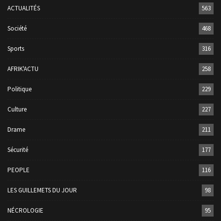
ACTUALITÉS
563
Société
468
Sports
316
AFRIK'ACTU
258
Politique
229
Culture
227
Drame
211
Sécurité
177
PEOPLE
116
LES GUILLEMETS DU JOUR
98
NÉCROLOGIE
95