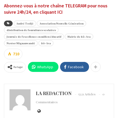
Abonnez-vous
à notre chaîne TELEGRAM pour nous
suivre 24h/24, en cliquant ICI
André Todjè
Association Nouvelle Génération
distribution de fournitures scolaires
Journée de l'excellence en milieu éducatif
Mairie de Sô-Ava
Nestor Mignanwandé
Sô-Ava
710
WhatsApp
Facebook
Partager
LA REDACTION
5321 Articles
0
Commentaires