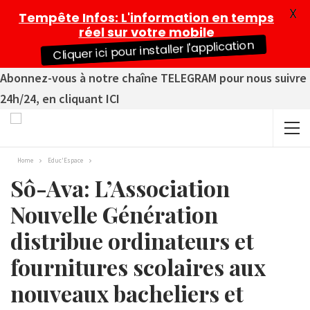
X
Tempête Infos
: L'information en temps
réel sur votre mobile
Cliquer ici pour installer l'application
Abonnez-vous à notre chaîne TELEGRAM pour nous suivre
24h/24, en cliquant ICI
Home
Educ'Espace
Sô-Ava: L’Association
Nouvelle Génération
distribue ordinateurs et
fournitures scolaires aux
nouveaux bacheliers et