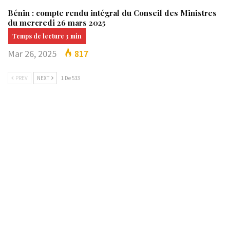
Bénin : compte rendu intégral du Conseil des Ministres
du mercredi 26 mars 2025
Mar 26, 2025
817
PREV
NEXT
1 De 533