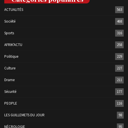
ACTUALITÉS
563
Société
468
Sports
316
AFRIK'ACTU
258
Politique
229
Culture
227
Drame
211
Sécurité
177
PEOPLE
116
LES GUILLEMETS DU JOUR
98
NÉCROLOGIE
95