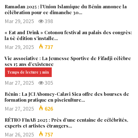
Ramadan 2025 : l’Union Islamique du Bénin annonce la
célébration pour ce dimanche 30…
Mar 29, 2025
398
« Eat and Drink » Cotonou festival au palais des congrès:
la 6è édition s’installe…
Mar 29, 2025
737
Vie associative : La Jeunesse Sportive de Fifadji célèbre
ses 15 ans d’existence
Mar 27, 2025
305
Bénin : La JCI Abomey-Calavi Sica offre des bourses de
formation pratique en pisciculture…
Mar 27, 2025
626
RÉTRO FInAB 2025 : Près d’une centaine de célébrités,
experts et artistes étrangers…
Mar 26, 2025
757