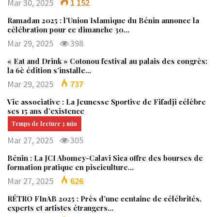
Mar 30, 2025
1 152
Ramadan 2025 : l’Union Islamique du Bénin annonce la
célébration pour ce dimanche 30…
Mar 29, 2025
398
« Eat and Drink » Cotonou festival au palais des congrès:
la 6è édition s’installe…
Mar 29, 2025
737
Vie associative : La Jeunesse Sportive de Fifadji célèbre
ses 15 ans d’existence
Mar 27, 2025
305
Bénin : La JCI Abomey-Calavi Sica offre des bourses de
formation pratique en pisciculture…
Mar 27, 2025
626
RÉTRO FInAB 2025 : Près d’une centaine de célébrités,
experts et artistes étrangers…