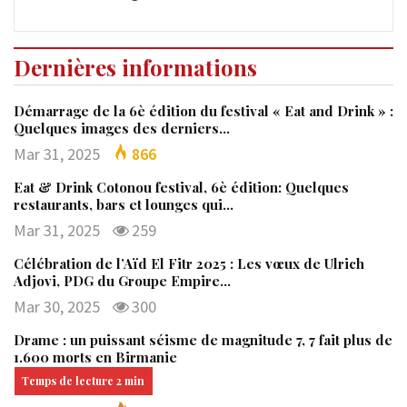
Dernières informations
Démarrage de la 6è édition du festival « Eat and Drink » :
Quelques images des derniers…
Mar 31, 2025
866
Eat & Drink Cotonou festival, 6è édition: Quelques
restaurants, bars et lounges qui…
Mar 31, 2025
259
Célébration de l’Aïd El Fitr 2025 : Les vœux de Ulrich
Adjovi, PDG du Groupe Empire…
Mar 30, 2025
300
Drame : un puissant séisme de magnitude 7, 7 fait plus de
1.600 morts en Birmanie