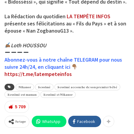
« Bidossèssi », qui signifie « Tout dépend du destin ».
La Rédaction du quotidien
LA TEMPÊTE INFOS
présente ses félicitations au « Fils du Pays » et à son
épouse « Nan ZogbanouG13 ».
Loth HOUSSOU
Abonnez-vous à notre chaîne TELEGRAM pour nous
suivre 24h/24, en cliquant ici
https://t.me/latempeteinfos
Nikanor
Sessimè
Sessimè accouche de son premier bébé
Sessimè est maman
Sessimè et Nikanor
5 709
WhatsApp
Facebook
Partager