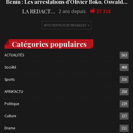
Bénin : Les arrestations d’Olivier Boko, Oswald…
LA REDACTION
2 ans depuis
37 318
AFFICHER PLUS DE MESSAGES
Catégories populaires
ACTUALITÉS
563
Société
468
Sports
316
AFRIK'ACTU
258
Politique
229
Culture
227
Drame
211