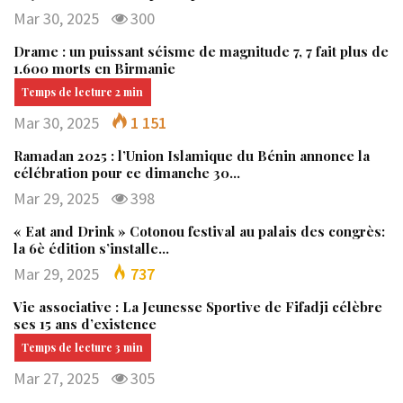
Mar 30, 2025
300
Drame : un puissant séisme de magnitude 7, 7 fait plus de
1.600 morts en Birmanie
Mar 30, 2025
1 151
Ramadan 2025 : l’Union Islamique du Bénin annonce la
célébration pour ce dimanche 30…
Mar 29, 2025
398
« Eat and Drink » Cotonou festival au palais des congrès:
la 6è édition s’installe…
Mar 29, 2025
737
Vie associative : La Jeunesse Sportive de Fifadji célèbre
ses 15 ans d’existence
Mar 27, 2025
305