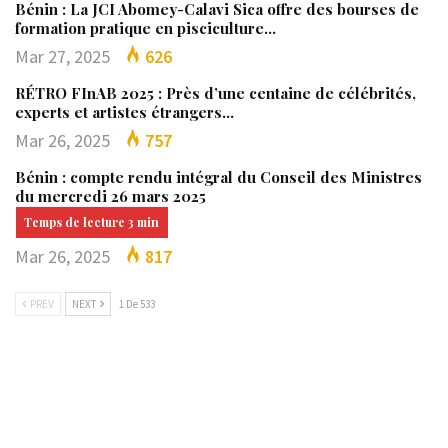
Bénin : La JCI Abomey-Calavi Sica offre des bourses de
formation pratique en pisciculture…
Mar 27, 2025
626
RÉTRO FInAB 2025 : Près d’une centaine de célébrités,
experts et artistes étrangers…
Mar 26, 2025
757
Bénin : compte rendu intégral du Conseil des Ministres
du mercredi 26 mars 2025
Mar 26, 2025
817
PREV
NEXT
1 De 533