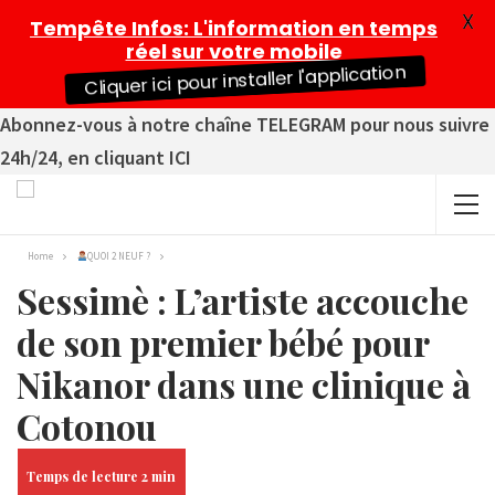
X
Tempête Infos
: L'information en temps
réel sur votre mobile
Cliquer ici pour installer l'application
Abonnez-vous à notre chaîne TELEGRAM pour nous suivre
24h/24, en cliquant ICI
Home
QUOI 2 NEUF ?
Sessimè : L’artiste accouche
de son premier bébé pour
Nikanor dans une clinique à
Cotonou